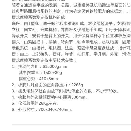
随着交通运输事业的发展，公路、城市道路及机场跑道等路面的防
过典型路面磨擦系数的测定，作为确定保种轮胎配方的依据之一。
摆式摩擦系数测定仪机构组成：
底座：由T型腿，调平螺丝和水准泡组成。对仪器起调平，支承作
立柱：同立柱、升降机构，导向杆及仪器把手组成。用于升降和固
释放开关：安装于悬臂上的开关。用于保持摆杆水平位置和释放摆
摆头：由紧固把手，摆轴，转向节，轴承等组成，起联结摆、固定
示数系统：由指针、毛毡圈、法兰、紧固螺母及度盘组成，指针可
摆：由上、上部接头、摆杆、弹簧、杠杆系、举升柄、外壳、滑溜
摆式摩擦系数测定仪主要技术参数：
1、摆动的力矩：615000g.mm
其中摆重量：1500±30g
摆重心矩：410±5mm
2、橡胶片对路面的正向静压力：2263g
3、摆头倾斜5°处自由放下到摆动停止的次数，不少于70次。
4、橡胶片外边缘距摆动中心距离508mm。
5、仪器总重约26Kg左右。
6、外形尺寸：700x340x740mm。