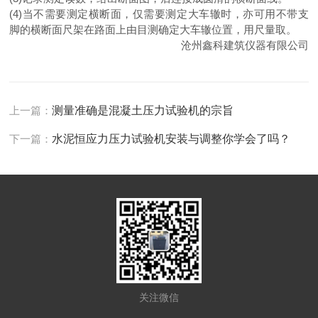
(4)当不需要测定横断面，仅需要测定大车辙时，亦可用不带支
脚的横断面尺架在路面上由目测确定大车辙位置，用尺量取。
沧州鑫科建筑仪器有限公司
上一篇：
测量准确是混凝土压力试验机的宗旨
下一篇：
水泥恒应力压力试验机安装与调整你学会了吗？
关注微信