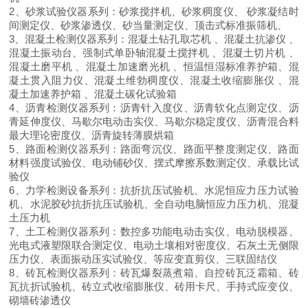
2
、砂浆试验仪器系列：砂浆搅拌机、砂浆稠度仪、
砂浆凝结时
间测定仪、砂浆渗透仪、砂当量测定仪、顶击式标准振筛机、
3
、混凝土检测仪器系列：混凝土钻孔取芯机
、混凝土抗渗仪
、
混凝土振动台、强制式单卧轴混凝土搅拌机
、混凝土切片机
、
混凝土磨平机
、混凝土加速磨光机
、恒温恒湿标准养护箱、混
凝土贯入阻力仪、混凝土维勃稠度仪、混凝土收缩膨胀仪
、混
凝土加速养护箱
、混凝土碳化试验箱
4
、沥青检测仪器系列：沥青针入度仪、沥青软化点测定仪、沥
青延伸度仪、马歇尔电动击实仪、马歇尔稳定度仪、沥青混合料
最大理论密度仪、沥青旋转薄膜烘箱
5
、路面检测仪器系列：路面弯沉仪、路面平整度测定仪、路面
材料强度试验仪、电动铺砂仪、摆式摩擦系数测定仪、承载比试
验仪
6
、力学检测设备系列：抗折抗压试验机、水泥恒应力压力试验
机、水泥胶砂抗折抗压试验机、全自动电脑恒应力压力机、混凝
土压力机
7
、土工检测仪器系列：数控多功能电动击实仪、电动脱模器、
光电式液塑限联合测定仪、电动土壤相对密度仪、石灰土无侧限
压力仪、表面振动压实试验仪、等应变直剪仪、三联固结仪
8
、砖瓦检测仪器系列：砖瓦爆裂蒸煮箱、自控砖瓦泛霜箱、砖
瓦抗折试验机、砖立式收缩膨胀仪、砖用卡尺、手持式应变仪、
砌墙砖渗透仪