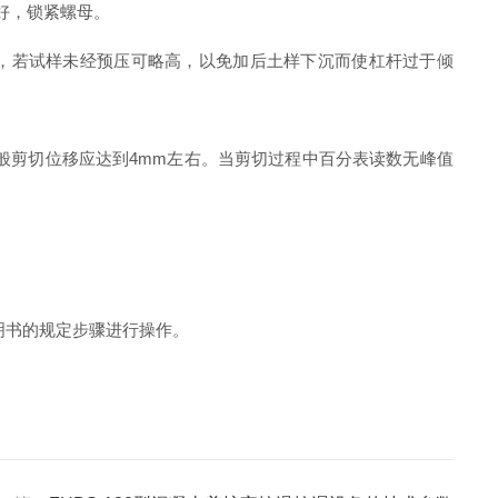
好，锁紧螺母。
，若试样未经预压可略高，以免加后土样下沉而使杠杆过于倾
般剪切位移应达到
4mm
左右。当剪切过程中百分表读数无峰值
明书的规定步骤进行操作。