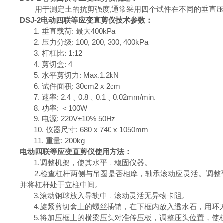
用于测定土的抗剪强度
,
通常采用四个试件在不同的垂直
DSJ-2
电动四联等应变
直剪仪
技术参数：
1.
垂直载荷
:
最大
400kPa
2.
压力分级
: 100, 200, 300, 400kPa
3.
杆杠比
: 1:12
4.
剪切盒
: 4
5.
水平剪切力
: Max.1.2kN
6.
试件面积
: 30cm2 x 2cm
7.
速率
: 2.4
﹑
0.8
﹑
0.1
﹑
0.02mm/min.
8.
功率
:
＜
100W
9.
电源
: 220V±10% 50Hz
10.
仪器尺寸
: 680 x 740 x 1050mm
11.
重量
: 200kg
电动四联等应变
直剪仪
使用方法：
1.
调整机架，使其水平，稳固仪器。
2.
检查杠杆两侧与吊圈是否相摩，轴承滚动应灵活。调整
并将杠杆处于立柱中间。
3.
滚动钢球放入导轨中，滚动灵活无异物卡阻。
4.
旋紧剪切盒上的螺丝插销，在下框内放入透水石，用环
5.
将加压框上的横梁压头对准传压板，调整压头位置，使