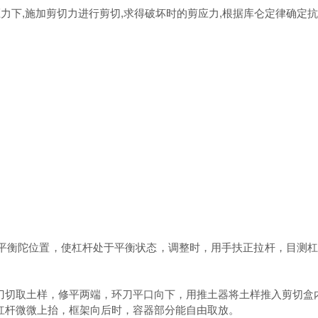
压力下
,
施加剪切力进行剪切
,
求得破坏时的剪应力
,
根据库仑定律确定
平衡陀位置，使杠杆处于平衡状态，调整时，用手扶正拉杆，目测杠
刀切取土样，修平两端，环刀平口向下，用推土器将土样推入剪切盒
杠杆微微上抬，框架向后时，容器部分能自由取放。