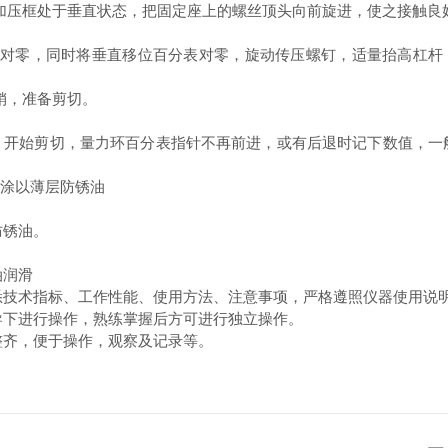
加压框处于垂直状态，把固定座上的螺丝顶头向前旋进，使之接触良
对零，同时将垂直移位百分表对零，旋动传压螺钉，适量抬高杠杆
销，准备剪切。
，开始剪切，量力环百分表指针不再前进，或有后退时记下数值，一
面涂以薄层防锈油
防锈油。
油润滑
悉技术指标、工作性能、使用方法、注意事项，严格遵照仪器使用说
导下进行操作，熟练掌握后方可进行独立操作。
整齐，便于操作，观察及记录等。