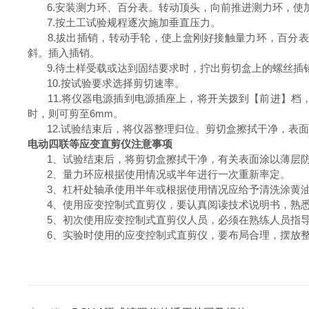
6.
安装测力环、百分表。转动顶头，向前推进测力环，使
7.
按土工试验规程逐次施加垂直压力。
8.
拔出插销，转动手轮，使上盒刚好接触量力环，百分表
斜。插入插销。
9.
待土样受载或达到固结要求时，拧出剪切盒上的螺丝插
10.
按试验要求选择剪切速率。
11.
将仪器电源插到电源插座上，将开关拨到【前进】档
时，则可剪至
6mm
。
12.
试验结束后，将仪器整理归位。剪切盒擦拭干净，表
电动四联等应变直剪仪注意事项
1
、试验结束后，将剪切盒擦拭干净，有关表面涂以薄层
2
、量力环应根据使用情况或半年进行一次重新率定。
3
、杠杆处轴承使用半年或根据使用情况应给予清洗涂黄
4
、使用应变控制式直剪仪，要认真阅读技术说明书，熟
5
、初次使用应变控制式直剪仪人员，必须在熟练人员指
6
、实验时使用的应变控制式直剪仪，要布局合理，摆放