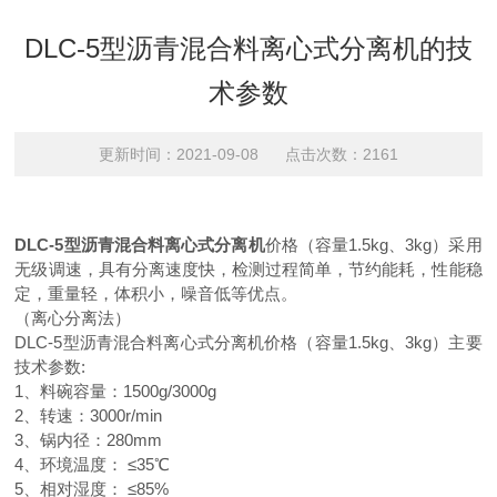
DLC-5型沥青混合料离心式分离机的技
术参数
更新时间：2021-09-08 点击次数：2161
DLC-5
型沥青混合料离心式分离机
价格（容量
1.5kg
、
3kg
）采用
无级调速，具有分离速度快，检测过程简单，节约能耗，性能稳
定，重量轻，体积小，噪音低等优点。
（离心分离法）
DLC-5
型沥青混合料离心式分离机价格（容量
1.5kg
、
3kg
）主要
技术参数
:
1
、料碗容量：
1500g/3000g
2
、转速：
3000r/min
3
、锅内径：
280mm
4
、环境温度：
≤
35
℃
5
、相对湿度：
≤
85%