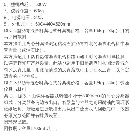
6
、整机功耗：
500W
7
、仪器净重：
60kg
8
、电源电压：
220v
9
、外形尺寸：
600X440X620mm
DLC-5
型沥青混合料离心式分离机价格（容量
1.5kg
、
3kg
）目的
与适用范围
本方法采用离心分离法测定粘稠石油沥青拌制的沥青混合料中沥
青含量（或油石比）。
本方法适用于热拌热铺沥青混合料路面施工时的沥青用量检测，
以评定拌和厂产品质量。此法也适用于旧路调查时检测沥青混合
料的沥青用量，用此法抽提的沥青溶液可用于回收沥青，以评定
沥青的老化性质。
DLC-5
型沥青混合料离心式分离机价格（容量
1.5kg
、
3kg
）试验
仪具与材料
离心抽提仪：由试样容器及转速不小于
3000r/min
的离心分离器
组成，分离器备有滤液出口。容器盖与容器之间用耐油的圆环形
滤纸密封。滤液通过滤纸排出后从出口流出收入回收瓶中，仪器
必须安放稳固并有排风装置。
圆环形滤纸。
回收瓶：容量
1700mL
以上。