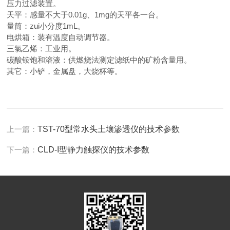
压力过滤装置。
天平：感量不大于
0.01g
、
1mg
的天平各一台。
量筒：
zui
小分度
1mL
。
电烘箱：装有温度自动调节器。
三氯乙烯：工业用。
碳酸铵饱和溶液：供燃烧法测定滤纸中的矿粉含量用。
其它：小铲，金属盘，大烧杯等。
上一篇：
TST-70型常水头土壤渗透仪的技术参数
下一篇：
CLD-I型静力触探仪的技术参数