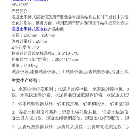
YB-15/25
产品简介
混凝土手持式应变仪适用于测量各种建筑结构在长时间过程中的变
变化的影响，携带方便，特别适用于野外和现场作结构变形的测试
混凝土手持式应变仪
产品参数
基距：150mm、250mm
位移计量程：±5mm
Z小刻度值：40
标准针距尺线膨胀系数a：1.5*10-6/℃
外形尺寸（长*宽*高）：280*71*75mm
重量：约0.8kg
试验仪器,
建筑试验仪器
,土工试验仪器,
沥青试验仪器
,混凝土试
主要生产经营：
1
、水泥检测仪器系列：水泥净浆搅拌机、水泥胶砂搅拌机、
仪、水泥快速养护箱、水泥标准恒温恒湿养护箱、水泥压力试
2
、砂浆试验仪器系列：砂浆搅拌机、砂浆稠度仪、 砂浆凝结
3
、混凝土检测仪器系列：混凝土钻孔取芯机 、混凝土抗渗仪 
凝土贯入阻力仪、混凝土维勃稠度仪、混凝土收缩膨胀仪 、混
4
、沥青检测仪器系列：沥青针入度仪、沥青软化点测定仪、