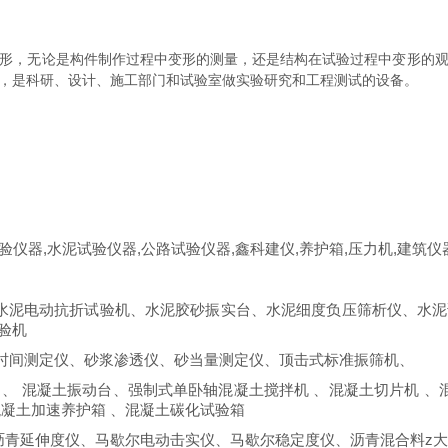
形，无论是构件制作过程中变形的测量，还是结构在试验过程中变形的
，是科研、设计、施工部门和试验室做实验研究和工程测试的设备。
验仪器,
水泥试验仪器
,公路试验仪器,鑫科建仪,
养护箱
,压力机,建筑仪
水泥电动抗折试验机、水泥胶砂振实台、水泥细度负压筛析仪、水泥
验机
时间测定仪、砂浆渗透仪、砂当量测定仪、顶击式标准振筛机、
、 混凝土振动台、强制式单卧轴混凝土搅拌机 、混凝土切片机 、
凝土加速养护箱 、混凝土碳化试验箱
沥青延伸度仪、马歇尔电动击实仪、马歇尔稳定度仪、沥青混合料
z