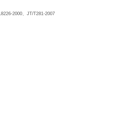
18226-2000
、
JT/T281-2007