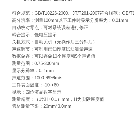
符合规范：
GB/T18226-2000
、
JT/T281-2007
符合规范：
GB/T
高分辨率：测量
100mm
以下工件时显示分辨率为：
0.01mm
自动校对零点：可对系统误差进行修正
耦合提示、低电压提示
关机方式：自动关机（无操作后三分钟后）
声速调节：可利用已知厚度试块测量声速
数据储存：可以存储
10
个厚度和
5
个声道值
测量范围：
0.75-300mm
显示分辨率：
0. 1mm
声速范围：
1000-9999m/s
工件表面温度：
-10-+60
显示：四位液晶数字显示
测量精度：（
1%H+0.1
）
mm
，
H
为实际厚度值
管材测量下限：
20mm*3.0mm