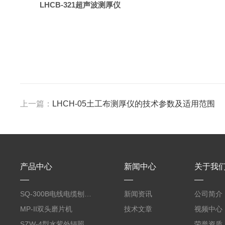
LHCB-321
超声波测厚仪
上一篇：
LHCH-05土工布测厚仪的技术参数及适用范围
产品中心
新闻中心
关于我
SQ-300B电线电缆刨片机
新闻资讯
公司简介
MP-II双头磨片机
技术文章
视频中心
SZW-4型水紫外辐照度试验箱
荣誉资质