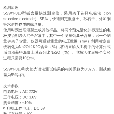
检测原理
SSWY-910
型碱含量快速测定仪，采用离子选择电极法（
ion
selective electrode
）
ISE
法，快速测定混凝土、砂石子、外加剂
等水溶性物质的碱含量。
使用时预处理混凝土或其他样品。将两个预先活化并标定过的电
极按说明浸入混合溶液中，其中一个测量钠离子含量，另一个测
量钾离子含量。仪器可通过测量的电压数据（
mv
）利用标定曲
线转化为
Na2O
和
K2O
含量（
%
）
,
将结果输入主机中的计算公式
后自动获得混凝土碱百分比
Na2O
（
%
）。电极活化后每个实验
过程只需要
10
分钟。
SSWY-910
和火焰光谱法测试结果的相关系数为
0.97%
，测试偏
差为
5%
以内。
技术参数
电源电压：
AC 220V
工作电压：
DC 3.6V
测量精度：≤
10%
打印机工作电压：
DC 5V
数据存储量：
100