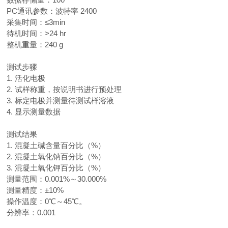
PC
通讯参数：波特率
2400
采集时间：≤
3min
待机时间：
>24 hr
整机重量：
240 g
测试步骤
1.
活化电极
2.
试样称重，按说明书进行预处理
3.
标定电极并测量待测试样溶液
4.
显示测量数据
测试结果
1.
混凝土碱含量百分比（
%
）
2.
混凝土氧化钠百分比（
%
）
3.
混凝土氧化钾百分比（
%
）
测量范围：
0.001%
～
30.000%
测量精度：±
10%
操作温度：
0
℃～
45
℃。
分辨率：
0.001