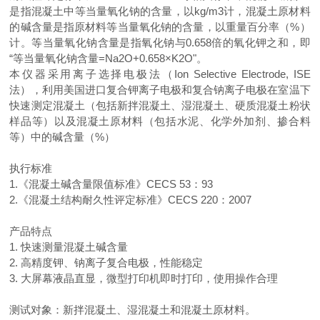
是指混凝土中等当量氧化钠的含量，以
kg/m3
计，混凝土原材料
的碱含量是指原材料等当量氧化钠的含量，以重量百分率（
%
）
计。等当量氧化钠含量是指氧化钠与
0.658
倍的氧化钾之和，即
“等当量氧化钠含量
=Na2O+0.658
×
K2O
"。
本仪器采用离子选择电极法（
Ion Selective Electrode, ISE
法），利用美国进口复合钾离子电极和复合钠离子电极在室温下
快速测定混凝土（包括新拌混凝土、湿混凝土、硬质混凝土粉状
样品等）以及混凝土原材料（包括水泥、化学外加剂、掺合料
等）中的碱含量（
%
）
执行标准
1.
《混凝土碱含量限值标准》
CECS 53
：
93
2.
《混凝土结构耐久性评定标准》
CECS 220
：
2007
产品特点
1.
快速测量混凝土碱含量
2.
高精度钾、钠离子复合电极，性能稳定
3.
大屏幕液晶直显，微型打印机即时打印，使用操作合理
测试对象：新拌混凝土、湿混凝土和混凝土原材料。