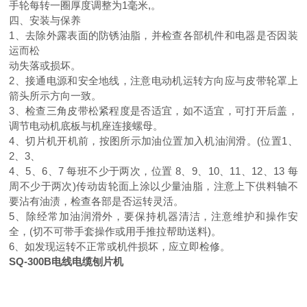
手轮每转一圈厚度调整为1毫米,。
四、安装与保养
1、去除外露表面的防锈油脂，并检查各部机件和电器是否因装
运而松
动失落或损坏。
2、接通电源和安全地线，注意电动机运转方向应与皮带轮罩上
箭头所示方向一致。
3、检查三角皮带松紧程度是否适宜，如不适宜，可打开后盖，
调节电动机底板与机座连接螺母。
4、切片机开机前，按图所示加油位置加入机油润滑。(位置1、
2、3、
4、5、6、7 每班不少于两次，位置 8、9、10、11、12、13 每
周不少于两次)传动齿轮面上涂以少量油脂，注意上下供料轴不
要沾有油渍，检查各部是否运转灵活。
5、除经常加油润滑外，要保持机器清洁，注意维护和操作安
全，(切不可带手套操作或用手推拉帮助送料)。
6、如发现运转不正常或机件损坏，应立即检修。
SQ-300B电线电缆刨片机