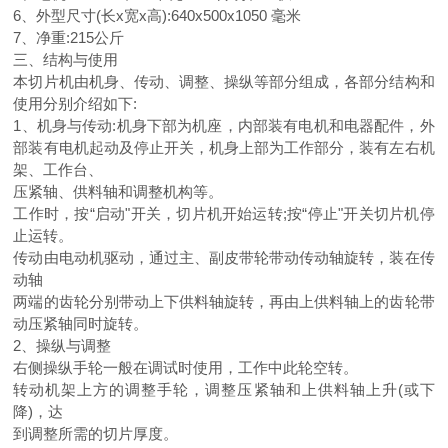
6、外型尺寸(长x宽x高):640x500x1050 毫米
7、净重:215公斤
三、结构与使用
本切片机由机身、传动、调整、操纵等部分组成，各部分结构和
使用分别介绍如下:
1、机身与传动:机身下部为机座，内部装有电机和电器配件，外
部装有电机起动及停止开关，机身上部为工作部分，装有左右机
架、工作台、
压紧轴、供料轴和调整机构等。
工作时，按“启动"开关，切片机开始运转;按“停止"开关切片机停
止运转。
传动由电动机驱动，通过主、副皮带轮带动传动轴旋转，装在传
动轴
两端的齿轮分别带动上下供料轴旋转，再由上供料轴上的齿轮带
动压紧轴同时旋转。
2、操纵与调整
右侧操纵手轮一般在调试时使用，工作中此轮空转。
转动机架上方的调整手轮，调整压紧轴和上供料轴上升(或下
降)，达
到调整所需的切片厚度。