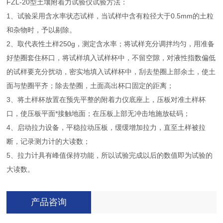
FZL-20型土壤附着力试验仪试验方法：
1、试验采用含水率状态试样，当试样中含有粒径大于0.5mm的土粒
和杂物时，予以剔除。
2、取代表性土样250g，测定含水率；将试样充分调拌均匀，用准备
好垫圈套住杯口，将试样填入试样杯中，不留空隙，对液性指数偏低
的试样要充分扰动，密实地填入试样杯中，刮去垫圈上部余土，使土
面与垫圈平齐；除去垫圈，土面高出杯口固定的距离；
3、将土样杯放置在预先平整的附着力仪底座上，压板对准土样杯
口，使压板平面*接触地面；在压板上部无冲击地施放砝码；
4、启动拉力设备，平稳拉动压板，缓缓增加拉力，直至土样被拉
断，记录测力计的大读数；
5、拉力计具有峰值保持功能，所以试验完成以后的数值即为试验的
大读数。
产品咨询