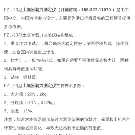
FZL-20型
土壤附着力测定仪
（订购咨询：159-327-11070 ）
是由中
国中交、中国港湾参与设计，主要是为港口挖机设备的工程预算提供
参考依据。
FZL-20型土壤附着力试验仪结构组成：
1、垂直拉力测试台，机台底座大稳定性好，侧面手轮加载，操作方
便，适合室内试验台上使用。
2、拉力计，一般为指针式，如用户需要可提供数显式拉力计，两种
均具有峰值显示功能。
3、试杯，铜材质。
FZL-20型
土壤附着力测定仪
主要技术参数：
1、大力值：20N，2kg。
2、分度值：0.1N，0.02kg。
3、误差：±1%。
注意：如常对本仪器施加超过大测量范围的负载时，荷重检出机构的
弹簧性能会逐渐劣化，导致无法检测出正确的荷重值。