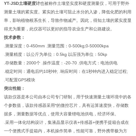
YT-JSD土壤硬度计
也被称作土壤坚实度和硬度测量仪，可用于野外
测量土壤的紧实度。紧实的土壤可阻止水分的入渗，降低化肥的利用
率，影响植物根系生长，导致作物减产。因此，得知土壤的紧实度显
得尤为重要，此仪器可以更好的指导农业生产和公路建设。
技术参数：
.测量深度：0-450mm .测量范围：0-500kg;0-50000kpa
.测量精度：以公斤为单位：0.5kg 以压强为单位：50kp
.存储数量：2000个 .操作温度：-20-70 .供电方式：电池供电
.稳定时间：通电后约10秒钟; .响应时间：在1秒钟内进入稳定过程;
.可配置GPS模块
突出性能：
该款仪器是本公司由本公司专门研制，用于快速测量土壤环境中的各
个参数值，该款传感器采用*的微控芯片，具有运算速度快，存储数
据多，测量数据等优点，使用大容量锂电池供电，经济环保。
.采用一体化结构设计，集液晶显示仪表+传感器+便携手提箱合成在
一个便携式手提箱内，本机操作简单，性能可靠，野外携带极为方