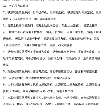
箱、水泥压力试验机
2
、砂浆试验仪器系列：砂浆搅拌机、砂浆稠度仪、
砂浆凝结时间测定仪、砂浆
渗透仪、砂当量测定仪、顶击式标准振筛机、
3
、混凝土检测仪器系列：混凝土钻孔取芯机
、混凝土抗渗仪
、
混凝土振动
台、强制式单卧轴混凝土搅拌机
、混凝土切片机
、混凝土磨平机
、混凝土加速
磨光机
、恒温恒湿标准养护箱、混凝土贯入阻力仪、混凝土维勃稠度仪、混凝
土收缩膨胀仪
、混凝土加速养护箱
、混凝土碳化试验箱
4
、沥青检测仪器系列：沥青针入度仪、沥青软化点测定仪、沥青延伸度仪、马
歇尔电动击实仪、马歇尔稳定度仪、沥青混合料
z
大理论密度仪、沥青旋转薄膜
烘箱
5
、路面检测仪器系列：路面弯沉仪、路面平整度测定仪、路面材料强度试验
仪、电动铺砂仪、摆式摩擦系数测定仪、承载比试验仪
6
、力学检测设备系列：抗折抗压试验机、水泥恒应力压力试验机、水泥胶砂抗
折抗压试验机、全自动电脑恒应力压力机、混凝土压力机
7
、土工检测仪器系列：数控多功能电动击实仪、电动脱模器、光电式液塑限联
合测定仪、电动土壤相对密度仪、石灰土无侧限压力仪、表面振动压实试验仪、