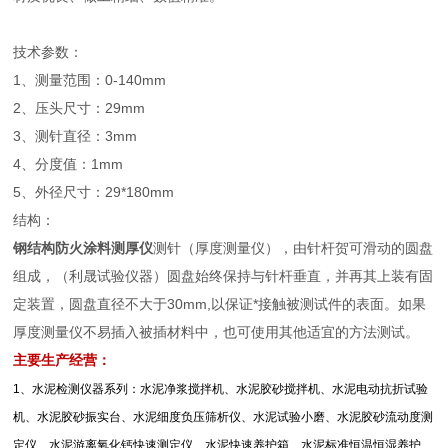
技术参数：
1、测量范围：0-140mm
2、压头尺寸：29mm
3、测针直径：3mm
4、分度值：1mm
5、外径尺寸：29*180mm
结构：
钢结构防火涂料测厚仪
测针（厚度测量仪），由针杆贺可滑动的圆盘
组成，（利晟试验仪器）圆盘始终保持与针杆垂直，并再其上装有固
定装置，圆盘直径不大于30mm,以保证*接触被测试件的表面。如果
厚度测量仪不易插入被插材料中，也可使用其他适宜的方法测试。
主要生产经营：
1
、水泥检测仪器系列：水泥净浆搅拌机、水泥胶砂搅拌机、水泥电动抗折试验
机、水泥胶砂振实台、水泥细度负压筛析仪、水泥试验小磨、水泥胶砂流动度测
定仪、水泥游离氧化钙快速测定仪、水泥快速养护箱、水泥标准恒温恒湿养护