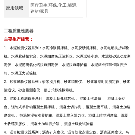
医疗卫生,环保,化工,能源,
应用领域
建材/家具
工程质量检测器
主要生产经营：
1
、水泥检测仪器系列：水泥净浆搅拌机、水泥胶砂搅拌机、水泥电动抗折试验
机、水泥胶砂振实台、水泥细度负压筛析仪、水泥试验小磨、水泥胶砂流动度测
定仪、水泥游离氧化钙快速测定仪、水泥快速养护箱、水泥标准恒温恒湿养护
箱、水泥压力试验机
2
、砂浆试验仪器系列：砂浆搅拌机、砂浆稠度仪、
砂浆凝结时间测定仪、砂浆
渗透仪、砂当量测定仪、顶击式标准振筛机、
3
、混凝土检测仪器系列：混凝土钻孔取芯机
、混凝土抗渗仪
、
混凝土振动
台、强制式单卧轴混凝土搅拌机
、混凝土切片机
、混凝土磨平机
、混凝土加速
磨光机
、恒温恒湿标准养护箱、混凝土贯入阻力仪、混凝土维勃稠度仪、混凝
土收缩膨胀仪
、混凝土加速养护箱
、混凝土碳化试验箱
4
、沥青检测仪器系列：沥青针入度仪、沥青软化点测定仪、沥青延伸度仪、马