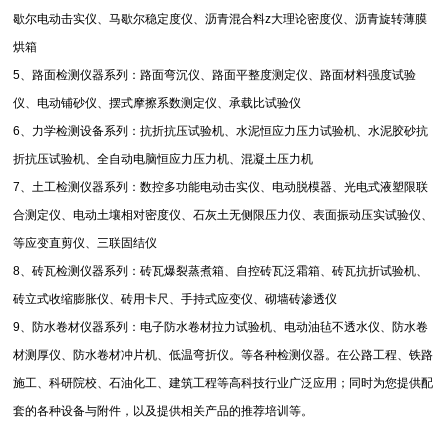
歇尔电动击实仪、马歇尔稳定度仪、沥青混合料
z
大理论密度仪、沥青旋转薄膜
烘箱
5
、路面检测仪器系列：路面弯沉仪、路面平整度测定仪、路面材料强度试验
仪、电动铺砂仪、摆式摩擦系数测定仪、承载比试验仪
6
、力学检测设备系列：抗折抗压试验机、水泥恒应力压力试验机、水泥胶砂抗
折抗压试验机、全自动电脑恒应力压力机、混凝土压力机
7
、土工检测仪器系列：数控多功能电动击实仪、电动脱模器、光电式液塑限联
合测定仪、电动土壤相对密度仪、石灰土无侧限压力仪、表面振动压实试验仪、
等应变直剪仪、三联固结仪
8
、砖瓦检测仪器系列：砖瓦爆裂蒸煮箱、自控砖瓦泛霜箱、砖瓦抗折试验机、
砖立式收缩膨胀仪、砖用卡尺、手持式应变仪、砌墙砖渗透仪
9
、防水卷材仪器系列：电子防水卷材拉力试验机、电动油毡不透水仪、防水卷
材测厚仪、防水卷材冲片机、低温弯折仪。等各种检测仪器。在公路工程、铁路
施工、科研院校、石油化工、建筑工程等高科技行业广泛应用；同时为您提供配
套的各种设备与附件，以及提供相关产品的推荐培训等。