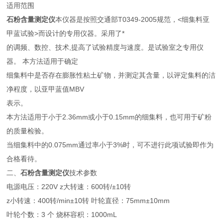
适用范围
石粉含量测定仪
本仪器是按照交通部T0349-2005规范，<细集料亚
甲蓝试验>而设计的专用仪器。采用了*
的调频、数控、技术,提高了试验精度与速度。是试验室之专用仪
器。 本方法适用于确定
细集料中是否存在膨胀性粘土矿物，并测定其含量，以评定集料的洁
净程度，以亚甲蓝值MBV
表示。
本方法适用于小于2.36mm或小于0.15mm的细集料，也可用于矿粉
的质量检验。
当细集料中的0.075mm通过率小于3%时，可不进行此项试验即作为
合格看待。
二、
石粉含量测定仪
技术参数
电源电压：220V z大转速：600转/±10转
z小转速：400转/min±10转 叶轮直径：75mm±10mm
叶轮个数：3 个 烧杯容积：1000mL