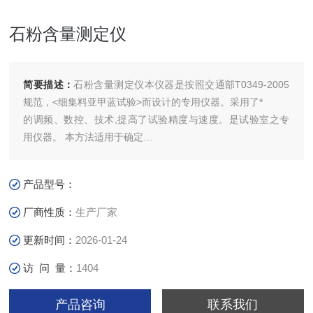
石粉含量测定仪
简要描述：
石粉含量测定仪本仪器是按照交通部T0349-2005
规范，<细集料亚甲蓝试验>而设计的专用仪器。采用了*
的调频、数控、技术,提高了试验精度与速度。是试验室之专
用仪器。 本方法适用于确定
细集料中是否存在膨胀性粘土矿物，并测定其含量，以评定集
料的洁净程度，以亚甲蓝值MBV
产品型号：
表示。
厂商性质：
生产厂家
更新时间：
2026-01-24
访 问 量：
1404
产品咨询
联系我们