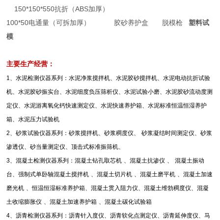
150*150*550抗折（ABS加厚）
100*50电通量（可拆加厚） 胶砂养护盒 脱模枪
塑料试
模
主要生产经营：
1
、水泥检测仪器系列：水泥净浆搅拌机、水泥胶砂搅拌机、水泥电动抗折试验
机、水泥胶砂振实台、水泥细度负压筛析仪、水泥试验小磨、水泥胶砂流动度测
定仪、水泥游离氧化钙快速测定仪、水泥快速养护箱、水泥标准恒温恒湿养护
箱、水泥压力试验机
2
、砂浆试验仪器系列：砂浆搅拌机、砂浆稠度仪、
砂浆凝结时间测定仪、砂浆
渗透仪、砂当量测定仪、顶击式标准振筛机、
3
、混凝土检测仪器系列：混凝土钻孔取芯机
、混凝土抗渗仪
、
混凝土振动
台、强制式单卧轴混凝土搅拌机
、混凝土切片机
、混凝土磨平机
、混凝土加速
磨光机
、恒温恒湿标准养护箱、混凝土贯入阻力仪、混凝土维勃稠度仪、混凝
土收缩膨胀仪
、混凝土加速养护箱
、混凝土碳化试验箱
4
、沥青检测仪器系列：沥青针入度仪、沥青软化点测定仪、沥青延伸度仪、马