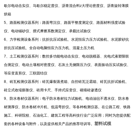
歇尔电动击实仪、马歇尔稳定度仪、沥青混合料
z
大理论密度仪、沥青旋转薄膜
烘箱
5
、路面检测仪器系列：路面弯沉仪、路面平整度测定仪、路面材料强度试验
仪、电动铺砂仪、摆式摩擦系数测定仪、承载比试验仪
6
、力学检测设备系列：抗折抗压试验机、水泥恒应力压力试验机、水泥胶砂抗
折抗压试验机、全自动电脑恒应力压力机、混凝土压力机
7
、土工检测仪器系列：数控多功能电动击实仪、电动脱模器、光电式液塑限联
合测定仪、电动土壤相对密度仪、石灰土无侧限压力仪、表面振动压实试验仪、
等应变直剪仪、三联固结仪
8
、砖瓦检测仪器系列：砖瓦爆裂蒸煮箱、自控砖瓦泛霜箱、砖瓦抗折试验机、
砖立式收缩膨胀仪、砖用卡尺、手持式应变仪、砌墙砖渗透仪
9
、防水卷材仪器系列：电子防水卷材拉力试验机、电动油毡不透水仪、防水卷
材测厚仪、防水卷材冲片机、低温弯折仪。等各种检测仪器。在公路工程、铁路
施工、科研院校、石油化工、建筑工程等高科技行业广泛应用；同时为您提供配
塑料试模
套的各种设备与附件，以及提供相关产品的推荐培训等。