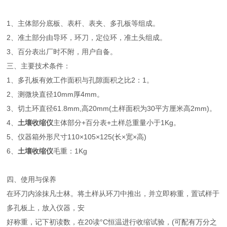
1、主体部分底板、表杆、表夹、多孔板等组成。
2、准土部分由导环，环刀，定位环，准土头组成。
3、百分表出厂时不附，用户自备。
三、主要技术条件：
1、多孔板有效工作面积与孔隙面积之比2：1。
2、测微块直径10mm厚4mm。
3、切土环直径61.8mm,高20mm(土样面积为30平方厘米高2mm)。
4、
土壤收缩仪
主体部分+百分表+土样总重量小于1Kg。
5、仪器箱外形尺寸110×105×125(长×宽×高)
6、
土壤收缩仪
毛重：1Kg
四、使用与保养
在环刀内涂抹凡士林。将土样从环刀中推出，并立即称重，置试样于
多孔板上，放入仪器，安
好称重，记下初读数，在20读°C恒温进行收缩试验，(可配有万分之