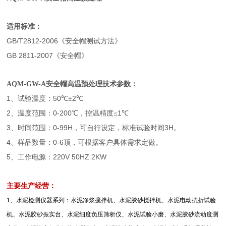
适用标准：
GB/T2812-2006
《安全帽测试方法》
GB 2811-2007
《安全帽》
AQM-GW-A
安全帽高温预处理
技术参数：
1、
50
2
试验温度：
℃±
℃
2、
0-200
1
温度范围：
℃，控温精度≤
℃
3、
0-99H
3H
时间范围：
，可自行设定，标准试验时间
。
4、
0-6
样品数量：
顶，可根据客户具体需求定做。
5、
220V 50HZ 2KW
工作电源：
主要生产经营：
1
、水泥检测仪器系列：水泥净浆搅拌机、水泥胶砂搅拌机、水泥电动抗折试验
机、水泥胶砂振实台、水泥细度负压筛析仪、水泥试验小磨、水泥胶砂流动度测