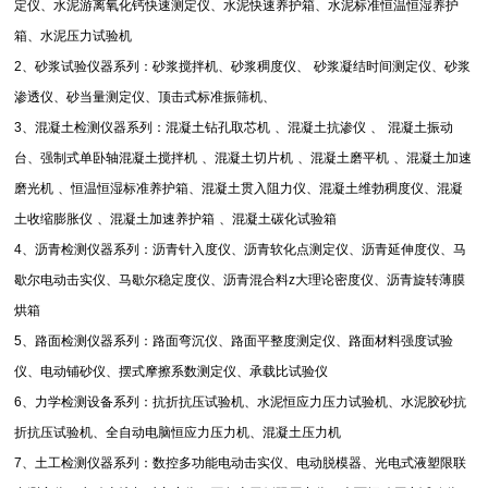
定仪、水泥游离氧化钙快速测定仪、水泥快速养护箱、水泥标准恒温恒湿养护
箱、水泥压力试验机
2
、砂浆试验仪器系列：砂浆搅拌机、砂浆稠度仪、
砂浆凝结时间测定仪、砂浆
渗透仪、砂当量测定仪、顶击式标准振筛机、
3
、混凝土检测仪器系列：混凝土钻孔取芯机
、混凝土抗渗仪
、
混凝土振动
台、强制式单卧轴混凝土搅拌机
、混凝土切片机
、混凝土磨平机
、混凝土加速
磨光机
、恒温恒湿标准养护箱、混凝土贯入阻力仪、混凝土维勃稠度仪、混凝
土收缩膨胀仪
、混凝土加速养护箱
、混凝土碳化试验箱
4
、沥青检测仪器系列：沥青针入度仪、沥青软化点测定仪、沥青延伸度仪、马
歇尔电动击实仪、马歇尔稳定度仪、沥青混合料
z
大理论密度仪、沥青旋转薄膜
烘箱
5
、路面检测仪器系列：路面弯沉仪、路面平整度测定仪、路面材料强度试验
仪、电动铺砂仪、摆式摩擦系数测定仪、承载比试验仪
6
、力学检测设备系列：抗折抗压试验机、水泥恒应力压力试验机、水泥胶砂抗
折抗压试验机、全自动电脑恒应力压力机、混凝土压力机
7
、土工检测仪器系列：数控多功能电动击实仪、电动脱模器、光电式液塑限联