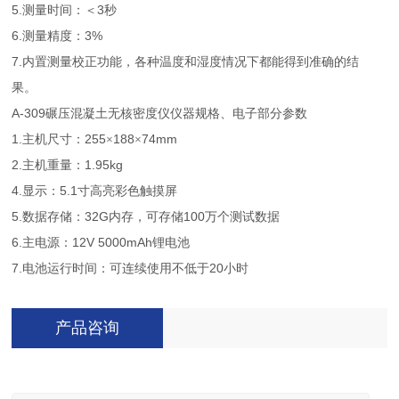
5.
3
测量时间：＜
秒
6.
3%
测量精度：
7.
内置测量校正功能，各种温度和湿度情况下都能得到准确的结
果。
A-309
碾压混凝土无核密度仪
仪器规格、电子部分参数
1.
255
188
74mm
主机尺寸：
×
×
2.
1.95kg
主机重量：
4.
5.1
显示：
寸高亮彩色触摸屏
5.
32G
100
数据存储：
内存，可存储
万个测试数据
6.
12V 5000mAh
主电源：
锂电池
7.
20
电池运行时间：可连续使用不低于
小时
产品咨询