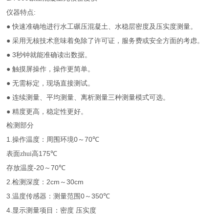
:
仪器特点
●
快速准确地进行水工碾压混凝土、水稳层密度及压实度测量。
●
采用无核技术意味着免除了许可证，服务费或安全方面的考虑。
3
●
秒钟就能准确读出数据。
●
触摸屏操作，操作更简单。
●
无需标定，现场直接测试。
●
连续测量、平均测量、离析测量三种测量模式可选。
●
精度更高，稳定性更好。
检测部分
1.
0
70
操作温度：周围环境
～
℃
175
表面zhui高
℃
-20
70
存放温度
～
℃
2.
2cm
30cm
检测深度：
～
3.
0
350
温度传感器：测量范围
～
℃
4.
显示测量项目：密度
压实度