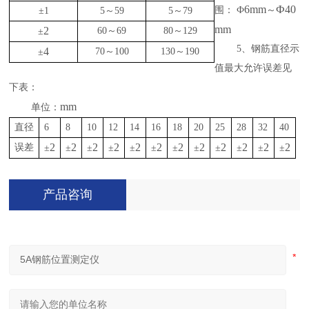
6mm
Ф40
围：
Ф
～
±1
5～59
5～79
mm
2
60～69
80～129
±
5、钢筋直径示
4
70～100
130～190
±
值最大允许误差见
下表：
mm
单位：
直径
6
8
10
12
14
16
18
20
25
28
32
40
2
2
2
2
2
2
2
2
2
2
2
2
误差
±
±
±
±
±
±
±
±
±
±
±
±
产品咨询