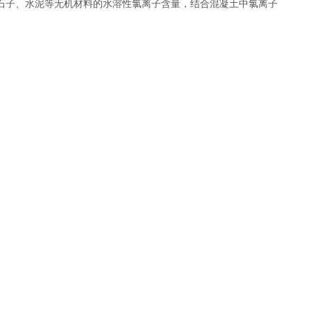
石子、水泥等无机材料的水溶性氯离子含量，结合混凝土中氯离子