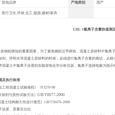
其他品牌
产地类别
国产
医疗卫生,环保,化工,能源,建材/家具
LHL-1
氯离子含量快速测
诱发钢筋锈蚀的重要因素，为了避免钢筋过早锈蚀，混凝土原材料中氯离
加剂、拌和水等混凝土原材料的时候，必须进行氯离子含量的测试，从根
拌混凝土中氯离子浓度的实验室电化学分析仪器，氯离子选择电极为指示
。
围及执行标准
运工程混凝土试验规程》
JTJ270-98
GB/T8077-2000
外加剂匀质性试验方法》
混凝土结构耐久性设计规范》
GB/T50476-2008
子浓度、质量百分比