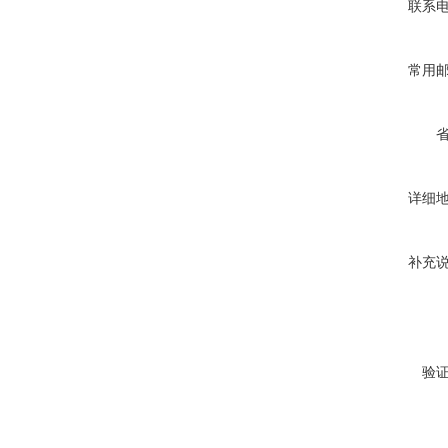
联系
常用
详细
补充
验