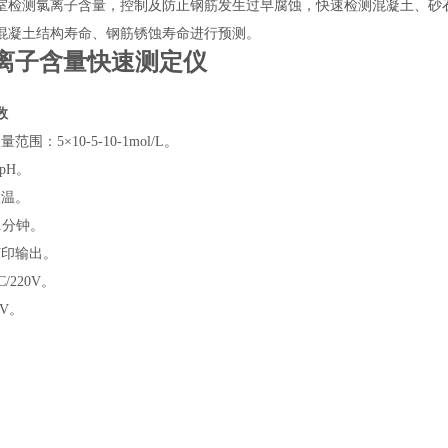
室检测氯离子含量，控制及防止钢筋发生过早腐蚀，快速检测混凝土、砂
混凝土结构寿命、钢筋锈蚀寿命进行预测。
离子含量快速测定仪
数
围：5×10-5-10-1mol/L。
 pH。
室温。
1分钟。
打印输出。
/220V。
V。