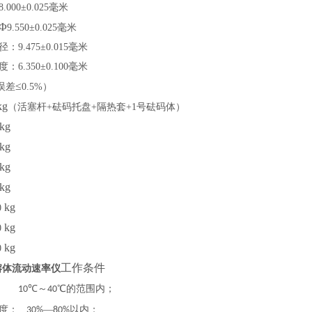
8.000
±
0.025
毫米
Φ
9.550
±
0.025
毫米
径：
9.475
±
0.015
毫米
度：
6.350
±
0.100
毫米
≤
误差
0.5%
）
kg
（
活塞杆
+
砝码托盘
+
隔热套
+1
号砝码体）
kg
kg
kg
kg
kg
0
kg
0
kg
0
工作条件
B熔体流动速率仪
℃
～
℃的范围内；
10
40
度：
—
以内；
30%
80%