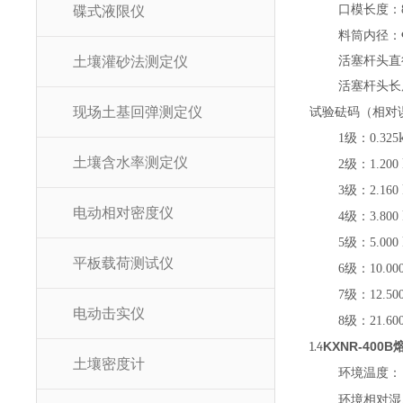
口模
长度：
碟式液限仪
料筒内径：
土壤灌砂法测定仪
活塞杆头直
活塞杆头长
现场土基回弹测定仪
试验砝码（相对
1
级：
0.325
土壤含水率测定仪
2
级：
1.200
3
级：
2.160
电动相对密度仪
4
级：
3.800
5
级：
5.000
平板载荷测试仪
6
级：
10.00
7
级：
12.50
电动击实仪
8
级：
21.60
1.4
KXNR-400
土壤密度计
环境温度：
环境相对湿