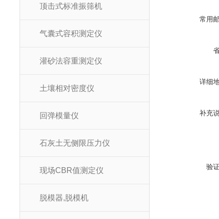
顶击式标准振筛机
常用
气囊式容积测定仪
灌砂法容重测定仪
详细
土壤相对密度仪
补充
回弹模量仪
石灰土无侧限压力仪
验
现场CBR值测定仪
脱模器,脱模机