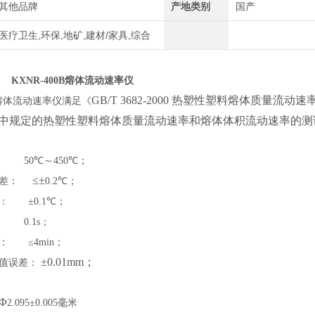
其他品牌
产地类别
国产
医疗卫生,环保,地矿,建材/家具,综合
KXNR-400B熔体流动速率仪
GB/T 3682-2000 热塑性塑料熔体质量流动速
熔体流动速率仪满足《
10标准中规定的热塑性塑料熔体质量流动速率和熔体体积流动速率
50℃
～
450℃；
≤±
差：
0.2℃
；
：
±0.1℃；
0.1s；
：
≤4min；
±0.01mm；
值误差
：
Φ
2.095
±
0.005
毫米