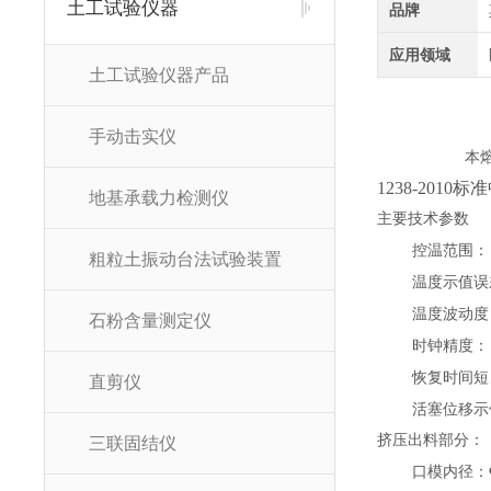
土工试验仪器
品牌
应用领域
土工试验仪器产品
手动击实仪
本
1238-20
地基承载力检测仪
主要技术参数
控温范围：
粗粒土振动台法试验装置
温度示值误
温度波动度
石粉含量测定仪
时钟精度：
恢复时间短
直剪仪
活塞位移示
挤压出料部分：
三联固结仪
口模内径：