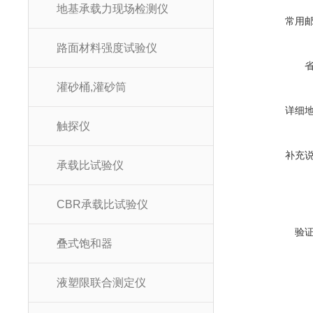
地基承载力现场检测仪
常用
路面材料强度试验仪
灌砂桶,灌砂筒
详细
触探仪
补充
承载比试验仪
CBR承载比试验仪
验
叠式饱和器
液塑限联合测定仪