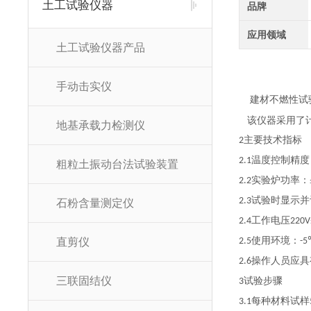
土工试验仪器
品牌
应用领域
土工试验仪器产品
手动击实仪
建材不燃性试
该仪器采用了
地基承载力检测仪
主要技术指标
2
温度控制精度
2.1
粗粒土振动台法试验装置
实验炉功率：
2.2
试验时显示并
2.3
石粉含量测定仪
工作电压
2.4
220V
使用环境：
直剪仪
2.5
-5
操作人员应具
2.6
三联固结仪
试验步骤
3
每种材料试样
3.1