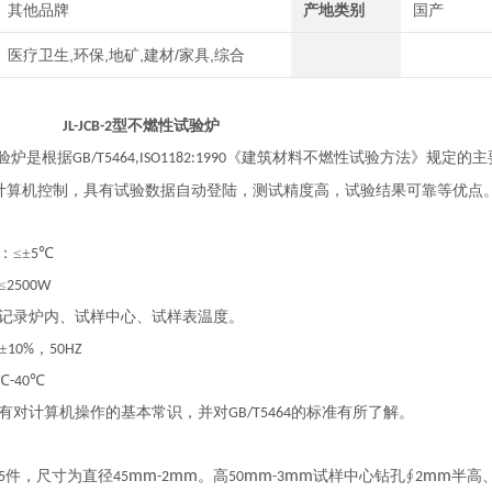
其他品牌
产地类别
国产
医疗卫生,环保,地矿,建材/家具,综合
型
不燃性试验炉
JL-JCB-2
验炉是根据
《建筑材料不燃性试验方法》规定的主
GB/T5464,ISO1182:1990
计算机控制，具有试验数据自动登陆，测试精度高，试验结果可靠等优点
：≤±
℃
5
≤
2500W
记录炉内、试样中心、试样表温度。
±
，
10%
50HZ
℃
℃
-40
有对计算机操作的基本常识，并对
的标准有所了解。
GB/T5464
件，尺寸为直径
mm
mm
。高
mm
mm
试样中心钻孔
∮
mm
半高
5
45
-2
50
-3
2