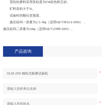
宽轮轮磨料采用其粒度为
棕色刚玉砂。
F36
贮料容积大于
。
5L
试验时间颗任意预置。
施压砝码一质量为
（适用
），
2.5~3kg
GB/T3810.6-2006
施压砝码二质量为
（适用
）。
14kg
GB/T12988-2009
产品咨询