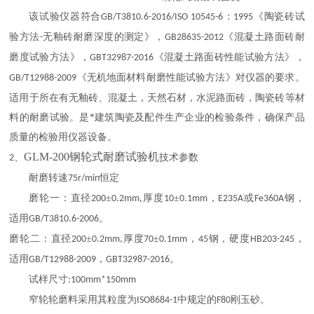
该试验仪器符合
：
《陶瓷砖试
GB/T3810.6-2016/ISO 10545-6
1995
验方法
无釉砖耐磨深度的测定》，
《混凝土路面砖耐
-
GB28635-2012
磨度试验方法》，
《混凝土路面砖性能试验方法》，
GBT32987-2016
《无机地面材料耐磨性能试验方法》对仪器的要求。
GB/T12988-2009
适用于所在有无釉砖、混凝土，天然石材，水泥路面砖，陶瓷砖等材
料的耐磨试验。是*建筑陶瓷及配件生产企业的检验条件，确保产品
的检验用仪器设备。
质量
GLM-200钢轮式耐磨试验机
、
技术参数
2
耐磨转速
恒定
75r/min
磨轮一：直径
±
厚度
±
，
或
钢，
200
0.2mm,
10
0.1mm
E235A
Fe360A
适用
。
GB/T3810.6-2006
磨轮二：直径
±
厚度
±
，
钢，硬度
，
200
0.2mm,
70
0.1mm
45
HB203-245
适用
，
。
GB/T12988-2009
GBT32987-2016
试样尺寸
:100mm*150mm
窄轮轮磨料采用其粒度为
中规定的
刚玉砂。
ISO8684-1
F80