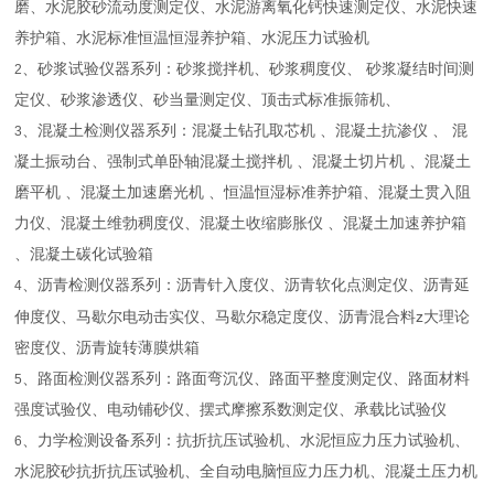
磨、水泥胶砂流动度测定仪、水泥游离氧化钙快速测定仪、水泥快速
养护箱、水泥标准恒温恒湿养护箱、水泥压力试验机
、砂浆试验仪器系列：砂浆搅拌机、砂浆稠度仪、 砂浆凝结时间测
2
定仪、砂浆渗透仪、砂当量测定仪、顶击式标准振筛机、
、混凝土检测仪器系列：混凝土钻孔取芯机 、混凝土抗渗仪 、 混
3
凝土振动台、强制式单卧轴混凝土搅拌机 、混凝土切片机 、混凝土
磨平机 、混凝土加速磨光机 、恒温恒湿标准养护箱、混凝土贯入阻
力仪、混凝土维勃稠度仪、混凝土收缩膨胀仪 、混凝土加速养护箱
、混凝土碳化试验箱
、沥青检测仪器系列：沥青针入度仪、沥青软化点测定仪、沥青延
4
z
伸度仪、马歇尔电动击实仪、马歇尔稳定度仪、沥青混合料
大理论
密度仪、沥青旋转薄膜烘箱
、路面检测仪器系列：路面弯沉仪、路面平整度测定仪、路面材料
5
强度试验仪、电动铺砂仪、摆式摩擦系数测定仪、承载比试验仪
、力学检测设备系列：抗折抗压试验机、水泥恒应力压力试验机、
6
水泥胶砂抗折抗压试验机、全自动电脑恒应力压力机、混凝土压力机