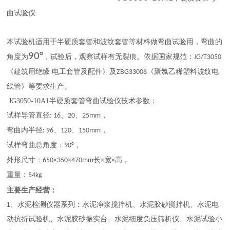
曲试验仪
本试验机适用于半硬质套管和波纹套管等材料做弯曲试验用，弯曲的
90°
角度为
，试验后，观察试样有无裂痕。依据国家规范：
JG/T3050
《建筑用绝缘 电工套管及配件》及
《聚氯乙稀塑料波纹电
ZBG33008
线管》等要求生产。
JG3050-10A1
半硬质套管弯曲试验仪
技术参数：
试样导管直径
、
、
，
: 16
20
25mm
弯曲内半径
、
、
，
: 96
120
150mm
试样弯曲总角度：
，
90°
外形尺寸：
长
宽
高，
650×350×470mm
×
×
重量：
54kg
主要生产经营：
、水泥检测仪器系列：水泥净浆搅拌机、水泥胶砂搅拌机、水泥电
1
动抗折试验机、水泥胶砂振实台、水泥细度负压筛析仪、水泥试验小