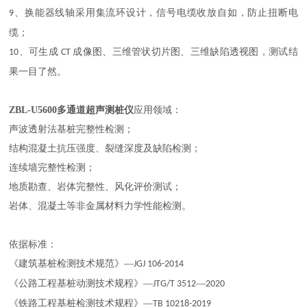
、换能器线轴采用集流环设计，信号电缆收放自如，防止扭断电
9
缆；
、可生成
成像图、三维管状切片图、三维缺陷透视图，测试结
10
CT
果一目了然。
ZBL-U5600多通道超声测桩仪
应用领域：
声波透射法基桩完整性检测；
结构混凝土抗压强度、裂缝深度及缺陷检测；
连续墙完整性检测；
地质勘查、岩体完整性、风化评价测试；
岩体、混凝土等非金属材料力学性能检测。
依据标准：
《建筑基桩检测技术规范》
—
JGJ 106-2014
《公路工程基桩动测技术规程》
—
―
JTG/T 3512
2020
《铁路工程基桩检测技术规程》
—
TB 10218-2019