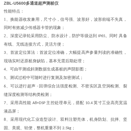
ZBL-U5600多通道超声测桩仪
性能特点：
1、
换能器收发兼用，尺寸小，信号强、波形好，波形前端不失真，
同时有效减少传感器卡管的现象；
2、
深度记录轮采用防尘、防水设计，防护等级达到
。同时 具备
IP65
有线、无线连接方式，灵活方便；
、首波定位算法：首波定位准确，大幅提高声参量判读的准确性，
3
现场实时还原桩身缺陷，基本无需后期处理；
、可由平测或斜测数据生成基桩的声阴影图；
4
、测试过程中可随时进行复测及加密测试；
5
、可以进行超声
回弹综合法强度检测、不密实区及空洞检测、裂
6
-
缝深度检测等结构类检测；
、采用高性能
主控处理单元，搭配
英寸工业高亮宽温
7
A8+DSP
10.4
液晶屏；
、采用现代化工业造型设计、双料注塑壳体，机身防划、抗摔、坚
8
固、美观、轻便，整机重量不到
；
2.5kg