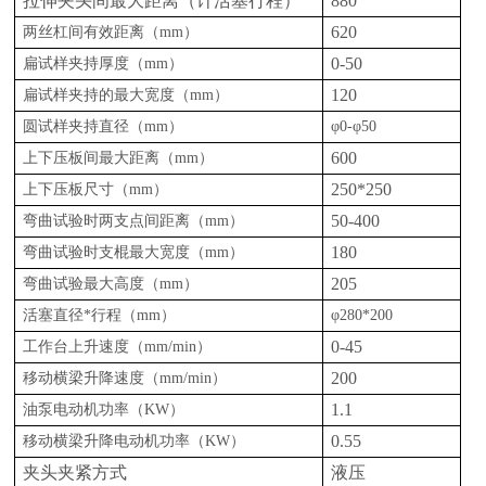
拉伸夹头间最大距离（计活塞行程）
880
620
两丝杠间有效距离（
mm
）
0-50
扁试样夹持厚度（
mm
）
120
扁试样夹持的最大宽度（
mm
）
圆试样夹持直径（
mm
）
φ
0-
φ
50
600
上下压板间最大距离（
mm
）
250*250
上下压板尺寸（
mm
）
50-400
弯曲试验时两支点间距离（
mm
）
180
弯曲试验时支棍最大宽度（
mm
）
205
弯曲试验最大高度（
mm
）
活塞直径
*
行程（
mm
）
φ
280*200
0-45
工作台上升速度（
mm/min
）
200
移动横梁升降速度（
mm/min
）
1.1
油泵电动机功率（
KW
）
0.55
移动横梁升降电动机功率（
KW
）
夹头夹紧方式
液压