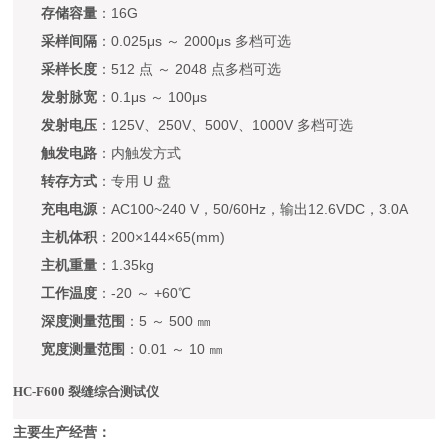
存储容量
：16G
采样间隔
：0.025μs ～ 2000μs 多档可选
采样长度
：512 点 ～ 2048 点多档可选
发射脉宽
：0.1μs ～ 100μs
发射电压
：125V、250V、500V、1000V 多档可选
触发电路
：内触发方式
转存方式
：专用 U 盘
充电电源
：AC100~240 V，50/60Hz，输出12.6VDC，3.0A
主机体积
：200×144×65(mm)
主机重量
：1.35kg
工作温度
：-20 ～ +60℃
深度测量范围
：5 ～ 500 ㎜
宽度测量范围
：0.01 ～ 10 ㎜
HC-F600 裂缝综合测试仪
主要生产经营：