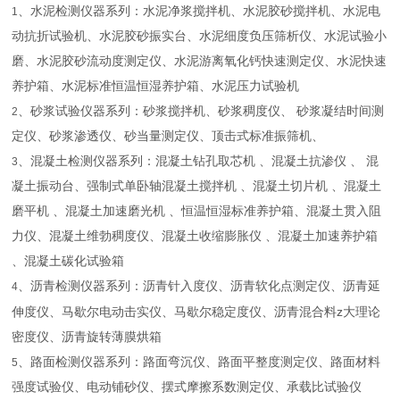
、水泥检测仪器系列：水泥净浆搅拌机、水泥胶砂搅拌机、水泥电
1
动抗折试验机、水泥胶砂振实台、水泥细度负压筛析仪、水泥试验小
磨、水泥胶砂流动度测定仪、水泥游离氧化钙快速测定仪、水泥快速
养护箱、水泥标准恒温恒湿养护箱、水泥压力试验机
、砂浆试验仪器系列：砂浆搅拌机、砂浆稠度仪、 砂浆凝结时间测
2
定仪、砂浆渗透仪、砂当量测定仪、顶击式标准振筛机、
、混凝土检测仪器系列：混凝土钻孔取芯机 、混凝土抗渗仪 、 混
3
凝土振动台、强制式单卧轴混凝土搅拌机 、混凝土切片机 、混凝土
磨平机 、混凝土加速磨光机 、恒温恒湿标准养护箱、混凝土贯入阻
力仪、混凝土维勃稠度仪、混凝土收缩膨胀仪 、混凝土加速养护箱
、混凝土碳化试验箱
、沥青检测仪器系列：沥青针入度仪、沥青软化点测定仪、沥青延
4
z
伸度仪、马歇尔电动击实仪、马歇尔稳定度仪、沥青混合料
大理论
密度仪、沥青旋转薄膜烘箱
、路面检测仪器系列：路面弯沉仪、路面平整度测定仪、路面材料
5
强度试验仪、电动铺砂仪、摆式摩擦系数测定仪、承载比试验仪