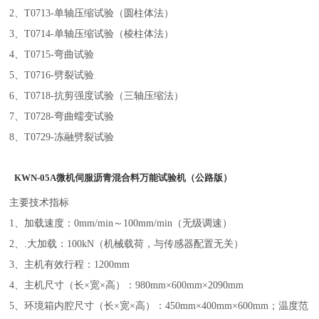
2、T0713-单轴压缩试验（圆柱体法）
3、T0714-单轴压缩试验（棱柱体法）
4、T0715-弯曲试验
5、T0716-劈裂试验
6、T0718-抗剪强度试验（三轴压缩法）
7、T0728-弯曲蠕变试验
8、T0729-冻融劈裂试验
KWN-05A微机伺服沥青混合料万能试验机
（公路版）
主要技术指标
1、加载速度：0mm/min～100mm/min（无级调速）
2、.大加载：100kN（机械载荷，与传感器配置无关）
3、主机有效行程：1200mm
4、主机尺寸（长×宽×高）：980mm×600mm×2090mm
5、环境箱内腔尺寸（长×宽×高）：450mm×400mm×600mm；温度范