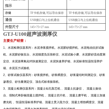
指示
,
,
存储
TF
卡机存储
可以导出保存
TF
卡机存储
可以导出保存
通信
USB
接口与上位机通信
USB
接口与上位机通信
外型尺寸
145×75×27 mm
145×75×27 mm
GTJ-U100
超声波测厚仪
主要生产经营：
1
、水泥检测仪器系列：水泥净浆搅拌机、水泥胶砂搅拌机、水泥电动抗折试验
机、水泥胶砂振实台、水泥细度负压筛析仪、水泥试验小磨、水泥胶砂流动度测
定仪、水泥游离氧化钙快速测定仪、水泥快速养护箱、水泥标准恒温恒湿养护
箱、水泥压力试验机
2
、砂浆试验仪器系列：砂浆搅拌机、砂浆稠度仪、
砂浆凝结时间测定仪、砂浆
渗透仪、砂当量测定仪、顶击式标准振筛机、
3
、混凝土检测仪器系列：混凝土钻孔取芯机
、混凝土抗渗仪
、
混凝土振动
台、强制式单卧轴混凝土搅拌机
、混凝土切片机
、混凝土磨平机
、混凝土加速
磨光机
、恒温恒湿标准养护箱、混凝土贯入阻力仪、混凝土维勃稠度仪、混凝