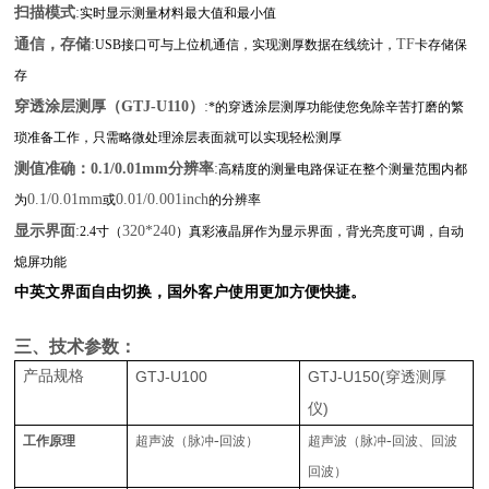
:
扫描模式
实时显示测量材料最大值和最小值
:
通信，存储
TF
USB
接口可与上位机通信，实现测厚数据在线统计，
卡存储保
存
:
穿透涂层测厚（
GTJ-U110
）
*的穿透涂层测厚功能使您免除辛苦打磨的繁
琐准备工作，只需略微处理涂层表面就可以实现轻松测厚
:
测值准确：
0.1/0.01mm
分辨率
高精度的测量电路保证在整个测量范围内都
0.1/0.01mm
0.01/0.001inch
为
或
的分辨率
:
显示界面
320*240
2.4
寸（
）真彩液晶屏作为显示界面，背光亮度可调，自动
熄屏功能
中英文界面自由切换，国外客户使用更加方便快捷。
三、技术参数：
产品规格
GTJ-U100
GTJ-U150(
穿透测厚
)
仪
-
-
工作原理
超声波（脉冲
回波）
超声波（脉冲
回波、回波
回波）