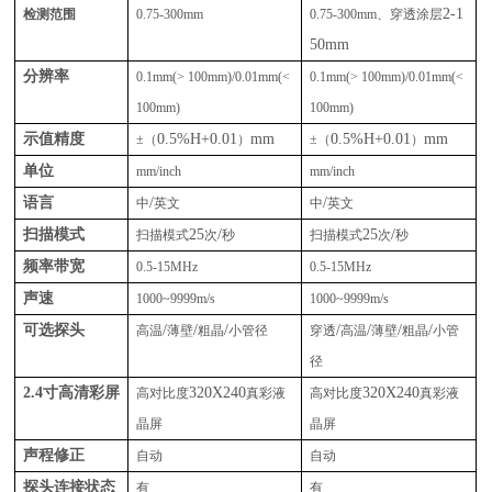
2-1
检测范围
0.75-300mm
0.75-300mm
、穿透涂层
50mm
分辨率
0.1mm(> 100mm)/0.01mm(<
0.1mm(> 100mm)/0.01mm(<
100mm)
100mm)
示值精度
0.5%H+0.01
mm
0.5%H+0.01
mm
±（
）
±（
）
单位
mm/inch
mm/inch
语言
/
/
中
英文
中
英文
扫描模式
25
/
25
/
扫描模式
次
秒
扫描模式
次
秒
频率带宽
0.5-15MHz
0.5-15MHz
声速
1000~9999m/s
1000~9999m/s
可选探头
/
/
/
/
/
/
/
高温
薄壁
粗晶
小管径
穿透
高温
薄壁
粗晶
小管
径
2.4
寸高清彩屏
320X240
320X240
高对比度
真彩液
高对比度
真彩液
晶屏
晶屏
声程修正
自动
自动
探头连接状态
有
有