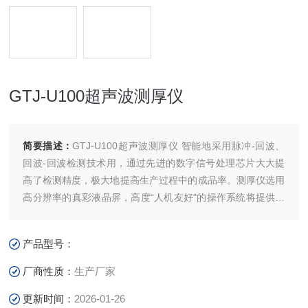
GTJ-U100超声波测厚仪
简要描述：
GTJ-U100超声波测厚仪 智能地采用脉冲-回波、
回波-回波检测技术用，通过先进的数字信号处理芯片大大提
高了检测精度，极大地提高生产过程中的成品率。测厚仪选用
高分辨率的真彩液晶屏，高度“人机友好"的操作系统将提供给
用户非凡的使用体验。
产品型号：
测厚仪适合测量金属(如钢、铸铁、铝、铜等)、塑料、陶瓷、
玻璃、玻璃纤维及其他任何超声波的良导体的厚度。可以广泛
厂商性质：
生产厂家
应用于石油、化工、冶金、造船、航空、航天等各个领域
更新时间：
2026-01-26