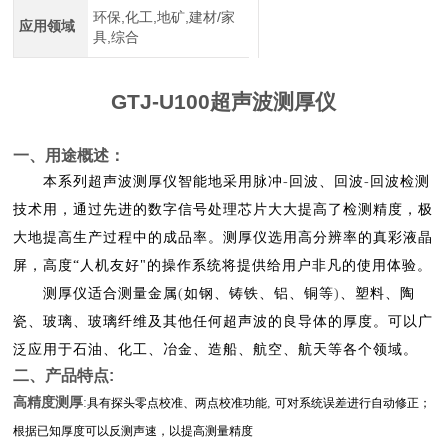
环保,化工,地矿,建材/家
应用领域
具,综合
GTJ-U100
超声波测厚仪
一、用途概述：
本系列超声波测厚仪智能地采用脉冲
-
回波、回波
-
回波检测
技术用，通过先进的数字信号处理芯片大大提高了检测精度，极
大地提高生产过程中的成品率。测厚仪选用高分辨率的真彩液晶
屏，高度“人机友好"的操作系统将提供给用户非凡的使用体验。
测厚仪适合测量金属
(
如钢、铸铁、铝、铜等
)
、塑料、陶
瓷、玻璃、玻璃纤维及其他任何超声波的良导体的厚度。可以广
泛应用于石油、化工、冶金、造船、航空、航天等各个领域。
二、产品特点
:
:
高精度测厚
,
具有探头零点校准、两点校准功能
可对系统误差进行自动修正；
根据已知厚度可以反测声速，以提高测量精度