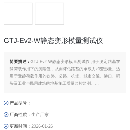
GTJ-Ev2-W静态变形模量测试仪
简要描述：
GTJ-Ev2-W静态变形模量测试仪 用于测定路基在
静荷载作用下的沉陷值，从而评估路基的承载力和变形量。适
用于受静荷载作用的铁路、公路、机场、城市交通、港口、码
头及工业与民用建筑的地基施工质量监控监测。
通过圆形承载板和加载装置对地面进行第一次加载和卸载后，
产品型号：
在进行第二次加载，用测得的承载板下应力σ和与之相对应的
承载板中心沉降值S，来计算变形模量Ev2及Ev2/Ev1的值。
厂商性质：
生产厂家
更新时间：
2026-01-26