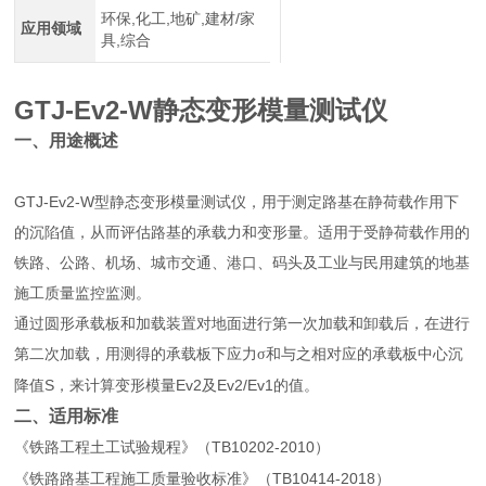
环保,化工,地矿,建材/家
应用领域
具,综合
GTJ-Ev2-W
静态变形模量测试仪
一、
用途概述
GTJ-Ev2-W
型静态变形模量测试仪，用于测定路基在静荷载作用下
的沉陷值，从而评估路基的承载力和变形量。适用于受静荷载作用的
铁路、公路、机场、城市交通、港口、码头及工业与民用建筑的地基
施工质量监控监测。
通过圆形承载板和加载装置对地面进行第一次加载和卸载后，在进行
第二次加载，用测得的承载板下应力σ和与之相对应的承载板中心沉
S
Ev2
Ev2/Ev1
降值
，来计算变形模量
及
的值。
二、适用标准
TB10202-2010
《铁路工程土工试验规程》（
）
TB10414-2018
《铁路路基工程施工质量验收标准》（
）