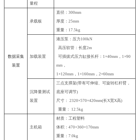
量程
直径：300mm
承载板
厚度：25mm
重量：17.5kg
液压泵：压力100kN
高压软管：长度2m
数据采集
加载装置
可插拔式压力缸接长杆：1×40mm，1×90
装置
mm，
1×120mm
，1×160mm，2×60mm
三点支撑架(带有可伸缩、可旋转杠杆臂，
沉降量测试
底座可调节)
装置
尺寸： 2320×570×420mm(长X宽X高)
重量： 12.5kg
材质：工程塑料
主机箱
体积：470×360×170mm
重量：7.0kg