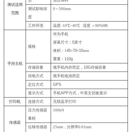
型
混合填料
测试适用
测试影响深
0
～500mm
范围
度
工作环境
温度 -10℃~40℃ 湿度 ＜90%HR
华为手机
屏幕尺寸：
5
英寸
规格
体积：1
45
×
70
×
10
mm
重量：
110g
手持主机
存储容量
视手机内存而定，
10G
存储容量
供电方式
视手机电池而定
定位方式
GPS
显示方式
手机
APP
方式，中英文切换显示
打印机
连接方式
无线蓝牙打印
压力传感器
100kN
量程
传感器
位移传感器
25mm
，分辨率0.01mm