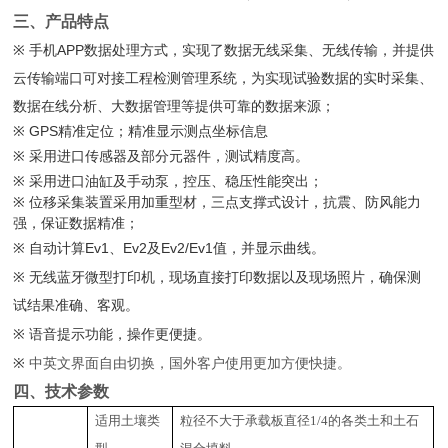
三、产品特点
APP
※
手机
数据处理方式，实现了数据无线采集、无线传输，并提供
云传输端口可对接工程检测管理系统，为实现试验数据的实时采集、
数据在线分析、大数据管理等提供可靠的数据来源；
GPS
※
精准定位；精准显示测点坐标信息
※
采用进口传感器及部分元器件，测试精度高。
※
采用进口油缸及手动泵，控压、稳压性能突出；
※
位移采集装置采用加重型材，三点支撑式设计，抗震、防风能力
强，保证数据精准；
Ev1
Ev2
Ev2/Ev1
※
自动计算
、
及
值，并显示曲线。
※
无线蓝牙微型打印机，现场直接打印数据以及现场照片，确保测
试结果准确、客观。
※
语音提示功能，操作更便捷。
※
中英文界面自由切换，国外客户使用更加方便快捷。
四、技术参数
适用土壤类
粒径不大于承载板直径1/4的各类土和土石