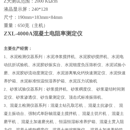
Z大测试范围：
2000 K
Ω
cm
液晶显示屏：
240*128
尺寸：
190mm
×
183mm
×
84mm
重量：
650
克（主机）
ZXL-4000A混凝土电阻率测定仪
主要生产经营：
、水泥检测仪器系列：水泥净浆搅拌机、水泥胶砂搅拌机、水泥电
1
动抗折试验机、水泥胶砂振实台、水泥细度负压筛析仪、水泥试验小
磨、水泥胶砂流动度测定仪、水泥游离氧化钙快速测定仪、水泥快速
养护箱、水泥标准恒温恒湿养护箱、水泥压力试验机
、砂浆试验仪器系列：砂浆搅拌机、砂浆稠度仪、 砂浆凝结时间测
2
定仪、砂浆渗透仪、砂当量测定仪、顶击式标准振筛机、
、混凝土检测仪器系列：混凝土钻孔取芯机 、混凝土抗渗仪 、 混
3
凝土振动台、强制式单卧轴混凝土搅拌机 、混凝土切片机 、混凝土
磨平机 、混凝土加速磨光机 、恒温恒湿标准养护箱、混凝土贯入阻
力仪、混凝土维勃稠度仪、混凝土收缩膨胀仪 、混凝土加速养护箱