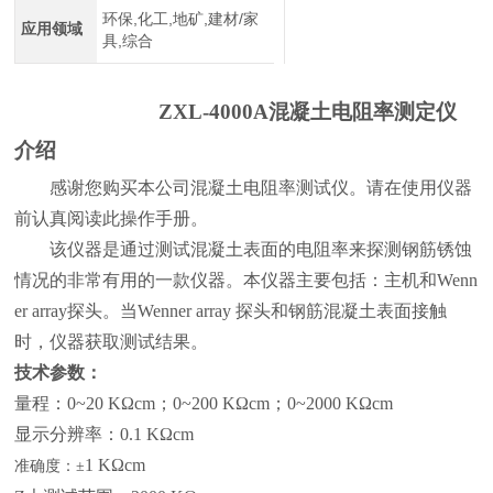
环保,化工,地矿,建材/家
应用领域
具,综合
ZXL-4000A混凝土电阻率测定仪
介绍
感谢您购买本公司混凝土电阻率测试仪。请在使用仪器
前认真阅读此操作手册。
该仪器是通过测试混凝土表面的电阻率来探测钢筋锈蚀
情况的非常有用的一款仪器。本仪器主要包括：主机和
Wenn
er array
探头。当
Wenner array
探头和钢筋混凝土表面接触
时，仪器获取测试结果。
技术参数：
量程：
0~20 K
Ω
cm
；
0~200 K
Ω
cm
；
0~2000 K
Ω
cm
显示分辨率：
0.1 K
Ω
cm
1 K
Ω
cm
准确度：
±