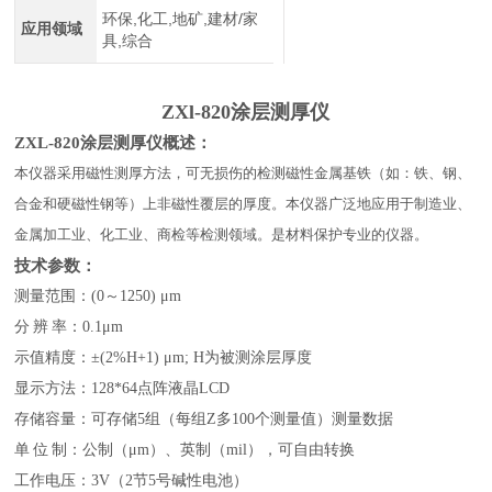
环保,化工,地矿,建材/家
应用领域
具,综合
ZXl-820涂层测厚仪
ZXL-820涂层测厚仪概述：
本仪器采用磁性测厚方法，可无损伤的检测磁性金属基铁（如：铁、钢、
合金和硬磁性钢等）上非磁性覆层的厚度。本仪器广泛地应用于制造业、
金属加工业、化工业、商检等检测领域。是材料保护专业的仪器。
技术参数：
测量范围：
(0～1250) μm
分
辨
率：
0.1μm
示值精度：
±(2%H+1) μm; H为被测涂层厚度
显示方法：
128*64点阵液晶LCD
存储容量：可存储
5组（每组Z多100个测量值）测量数据
单
位
制：公制（
μm）、英制（mil），可自由转换
工作电压：
3V（2节5号碱性电池）