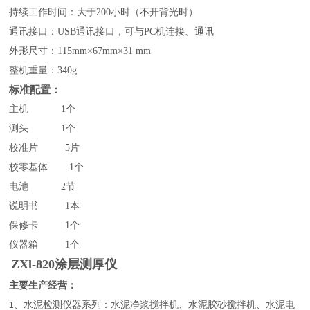
持续工作时间：大于
200小时（不开背光时）
通讯接口：
USB通讯接口，可与PC机连接、通讯
外形尺寸：
115mm×67mm×31 mm
整机重量：
340g
标准配置：
主机
1个
测头
1个
校准片
5片
校零基体
1个
电池
2节
说明书
1本
保修卡
1个
仪器箱
1个
ZXl-820涂层测厚仪
主要生产经营：
、水泥检测仪器系列：水泥净浆搅拌机、水泥胶砂搅拌机、水泥电
1