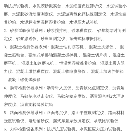
动抗折试验机、水泥胶砂振实台、水泥细度负压筛析仪、水泥试验小
磨、水泥胶砂流动度测定仪、水泥游离氧化钙快速测定仪、水泥快速
养护箱、水泥标准恒温恒湿养护箱、水泥压力试验机
、砂浆试验仪器系列：砂浆搅拌机、砂浆稠度仪、 砂浆凝结时间测
2
定仪、砂浆渗透仪、砂当量测定仪、顶击式标准振筛机、
、混凝土检测仪器系列：混凝土钻孔取芯机 、混凝土抗渗仪 、 混
3
凝土振动台、强制式单卧轴混凝土搅拌机 、混凝土切片机 、混凝土
磨平机 、混凝土加速磨光机 、恒温恒湿标准养护箱、混凝土贯入阻
力仪、混凝土维勃稠度仪、混凝土收缩膨胀仪 、混凝土加速养护箱
、混凝土碳化试验箱
、沥青检测仪器系列：沥青针入度仪、沥青软化点测定仪、沥青延
4
z
伸度仪、马歇尔电动击实仪、马歇尔稳定度仪、沥青混合料
大理论
密度仪、沥青旋转薄膜烘箱
、路面检测仪器系列：路面弯沉仪、路面平整度测定仪、路面材料
5
强度试验仪、电动铺砂仪、摆式摩擦系数测定仪、承载比试验仪
、力学检测设备系列：抗折抗压试验机、水泥恒应力压力试验机、
6