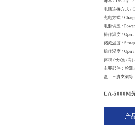
屏幕
/ Display : 
电脑连接方式
/ C
充电方式
/ Cha
电源供应
/ Pow
操作温度
/ Opera
储藏温度
/ Stora
操作湿度
/ Oper
体积
(长x宽x高) / 
主要部件：
检测
盘、三脚支架等
LA-5000
产