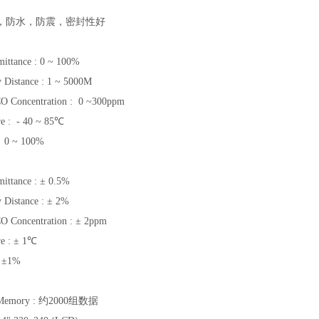
，防水，防震，密封性好
mittance : 0 ~ 100%
ty Distance : 1 ~ 5000M
O Concentration : 0 ~300ppm
re : - 40 ~ 85℃
: 0 ~ 100%
mittance : ± 0.5%
y Distance : ± 2%
O Concentration : ± 2ppm
re : ± 1℃
: ±1%
 Memory : 约2000组数据