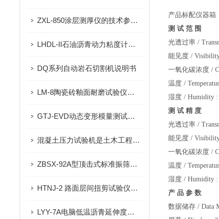
产品标配仪器箱
ZXL-850涂层测厚仪的技术参数及原理
测
试 范 围
光透过率
/ Trans
LHDL-II石油沥青动力粘度计的技术参数及概述
能见度
/ Visibili
DQ系列自动岩石切割机说明书
一氧化碳浓度
/ C
温度
/ Temperatu
LM-8陶瓷砖釉面耐磨试验仪的技术参数
湿度
/ Humidity 
测
试 精 度
GTJ-EVD动态变形模量测试仪（手持落锤弯沉仪）产品特点及技术参数
光透过率
/ Trans
能见度
/ Visibilit
混凝土压力试验机是土木工程领域中不可少的检测工具
一氧化碳浓度
/ C
ZBSX-92A型顶击式标准振筛机安装和保养
温度
/ Temperatu
湿度
/ Humidity 
HTNJ-2 路面层间扭剪试验仪的注意事项及清单
产
品 参 数
数据储存
/ Data
LYY-7A电脑低温沥青延伸度试验仪（小屏）的技术参数及功能