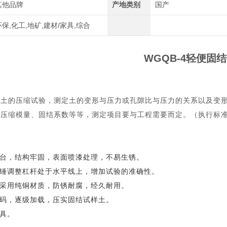
其他品牌
产地类别
国产
环保,化工,地矿,建材/家具,综合
WGQB-4轻便固
行土的压缩试验，测定土的变形与压力或孔隙比与压力的关系以及变
、压缩模量、固结系数等等，测定项目要与工程需要而定。（执行标
作台，结构牢固，表面喷漆处理，不易生锈。
衡锤调整杠杆处于水平线上，增加试验的准确性。
模采用纯铜材质，防锈耐腐，经久耐用。
砝码，逐级加载，压实固结试样土。
夹具。