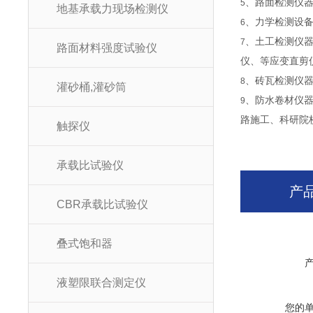
、路面检测仪
5
地基承载力现场检测仪
、力学检测设
6
、土工检测仪
7
路面材料强度试验仪
仪、等应变直剪
、砖瓦检测仪
8
灌砂桶,灌砂筒
、防水卷材仪
9
路施工、科研院
触探仪
承载比试验仪
产
CBR承载比试验仪
叠式饱和器
液塑限联合测定仪
您的