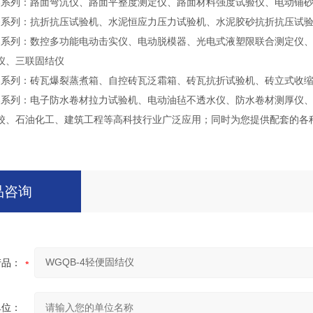
器系列：路面弯沉仪、路面平整度测定仪、路面材料强度试验仪、电动铺
备系列：抗折抗压试验机、水泥恒应力压力试验机、水泥胶砂抗折抗压试
器系列：数控多功能电动击实仪、电动脱模器、光电式液塑限联合测定仪
仪、三联固结仪
器系列：砖瓦爆裂蒸煮箱、自控砖瓦泛霜箱、砖瓦抗折试验机、砖立式收
器系列：电子防水卷材拉力试验机、电动油毡不透水仪、防水卷材测厚仪
校、石油化工、建筑工程等高科技行业广泛应用；同时为您提供配套的各
品咨询
产品：
单位：