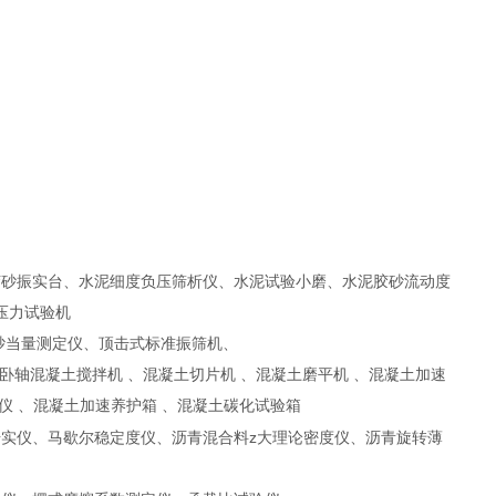
胶砂振实台、水泥细度负压筛析仪、水泥试验小磨、水泥胶砂流动度
压力试验机
砂当量测定仪、顶击式标准振筛机、
卧轴混凝土搅拌机 、混凝土切片机 、混凝土磨平机 、混凝土加速
仪 、混凝土加速养护箱 、混凝土碳化试验箱
z
击实仪、马歇尔稳定度仪、沥青混合料
大理论密度仪、沥青旋转薄