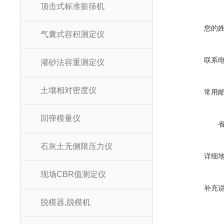
顶击式标准振筛机
您的
气囊式容积测定仪
联系
灌砂法容重测定仪
土壤相对密度仪
常用
回弹模量仪
石灰土无侧限压力仪
详细
现场CBR值测定仪
补充
脱模器,脱模机