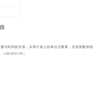
结仪
形量与时间的关系，从而计算土的单位沉降量，压缩系数和指
准：
GB/4935-85）