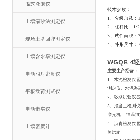
碟式液限仪
技术参数：
1、分级加载：12.
土壤灌砂法测定仪
2、杠杆比：1:2
3、试件面积：30c
现场土基回弹测定仪
4、外形尺寸：75
土壤含水率测定仪
WGQB-4
主要生产经营：
电动相对密度仪
、水泥检测仪
1
测定仪、水泥游
平板载荷测试仪
、砂浆试验仪器
2
、混凝土检测仪
3
电动击实仪
磨光机 、恒温
、沥青检测仪
4
土壤密度计
膜烘箱