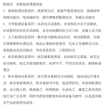
密度仪、沥青旋转薄膜烘箱
、路面检测仪器系列：路面弯沉仪、路面平整度测定仪、路面材料
5
强度试验仪、电动铺砂仪、摆式摩擦系数测定仪、承载比试验仪
、力学检测设备系列：抗折抗压试验机、水泥恒应力压力试验机、
6
水泥胶砂抗折抗压试验机、全自动电脑恒应力压力机、混凝土压力机
、土工检测仪器系列：数控多功能电动击实仪、电动脱模器、光电
7
式液塑限联合测定仪、电动土壤相对密度仪、石灰土无侧限压力仪、
表面振动压实试验仪、等应变直剪仪、三联固结仪
、砖瓦检测仪器系列：砖瓦爆裂蒸煮箱、自控砖瓦泛霜箱、砖瓦抗
8
折试验机、砖立式收缩膨胀仪、砖用卡尺、手持式应变仪、砌墙砖渗
透仪
、防水卷材仪器系列：电子防水卷材拉力试验机、电动油毡不透水
9
仪、防水卷材测厚仪、防水卷材冲片机、低温弯折仪。等各种检测仪
器。在公路工程、铁路施工、科研院校、石油化工、建筑工程等高科
技行业广泛应用；同时为您提供配套的各种设备与附件，以及提供相
关产品的推荐培训等。