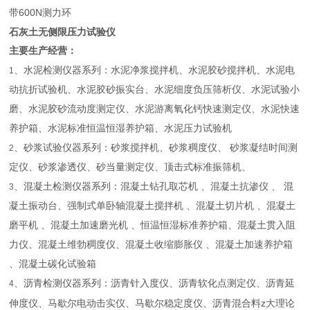
带600N测力环
石灰土无侧限压力试验仪
主要生产经营：
、水泥检测仪器系列：水泥净浆搅拌机、水泥胶砂搅拌机、水泥电
1
动抗折试验机、水泥胶砂振实台、水泥细度负压筛析仪、水泥试验小
磨、水泥胶砂流动度测定仪、水泥游离氧化钙快速测定仪、水泥快速
养护箱、水泥标准恒温恒湿养护箱、水泥压力试验机
、砂浆试验仪器系列：砂浆搅拌机、砂浆稠度仪、 砂浆凝结时间测
2
定仪、砂浆渗透仪、砂当量测定仪、顶击式标准振筛机、
、混凝土检测仪器系列：混凝土钻孔取芯机 、混凝土抗渗仪 、 混
3
凝土振动台、强制式单卧轴混凝土搅拌机 、混凝土切片机 、混凝土
磨平机 、混凝土加速磨光机 、恒温恒湿标准养护箱、混凝土贯入阻
力仪、混凝土维勃稠度仪、混凝土收缩膨胀仪 、混凝土加速养护箱
、混凝土碳化试验箱
、沥青检测仪器系列：沥青针入度仪、沥青软化点测定仪、沥青延
4
z
伸度仪、马歇尔电动击实仪、马歇尔稳定度仪、沥青混合料
大理论