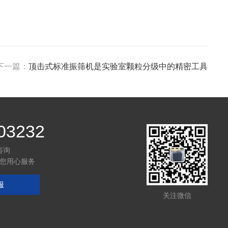
下一篇：
顶击式标准振筛机是实验室颗粒分级中的精密工具
03232
咨询
您用心服务
服
关注微信