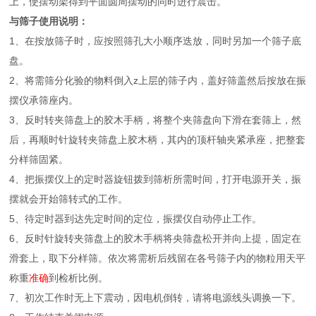
上，使摆动架得到平面圆周摆动的同时进行震击。
与筛子使用说明：
1、在按放筛子时，应按照筛孔大小顺序迭放，同时另加一个筛子底
盘。
2、将需筛分化验的物料倒入z上层的筛子内，盖好筛盖然后按放在振
摆仪承筛座内。
3、反时转夹筛盘上的胶木手柄，将整个夹筛盘向下滑在套筛上，然
后，再顺时针旋转夹筛盘上胶木柄，其内的顶杆轴夹紧承座，把整套
分样筛固紧。
4、把振摆仪上的定时器旋钮拨到筛析所需时间，打开电源开关，振
摆就会开始筛转式的工作。
5、待定时器到达先定时间的定位，振摆仪自动停止工作。
6、反时针旋转夹筛盘上的胶木手柄将央筛盘松开并向上提，固定在
滑套上，取下分样筛。依次将需析后残留在各号筛子内的物粒用天平
称重
准确
到检析比例。
7、初次工作时无上下震动，因电机倒转，请将电源线头调换一下。