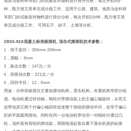
地质冶金科研等部门的试验室对物料进行筛分分析，每次开机5分
钟，既方便又简单完成分级工作。适用于公路、建筑、地质冶金科研
等部门的试验室对物料进行筛分分析，每次开机5分钟，既方便又简
单完成分级工作。 可用石子、砂子、土壤等分析。
ZBSX-92A混凝土标准振筛机_顶击式摇筛机
技术参数：
1．筛子直径： 300mm 200mm
2，震幅； 8mm
3．振击次数： 147次／分
4．筛摇动次数：221次／分
5，回转半径： 12．5mm
用途：分样筛振摆仪主要由摆动机构，震击机构，夹紧机构等部分组
成。电动机通过转动轴，蜗轮付带摆动架上的主偏心轴旋转，从而又
连带动其它两个付偏心轴回转促使整个筛组的摆动半径，也等于偏心
距的平面圆周摆动。同时在同一台电动机带动另一对蜗轮付通过凸
轮，顶杆装有筛组的摆动架，周期地顶起靠自重下落在机座的砧座