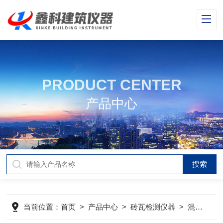
PRODUCT CENTER
产品中心
当前位置：
首页
>
产品中心
>
砖瓦检测仪器
>
混凝土磁力振动台