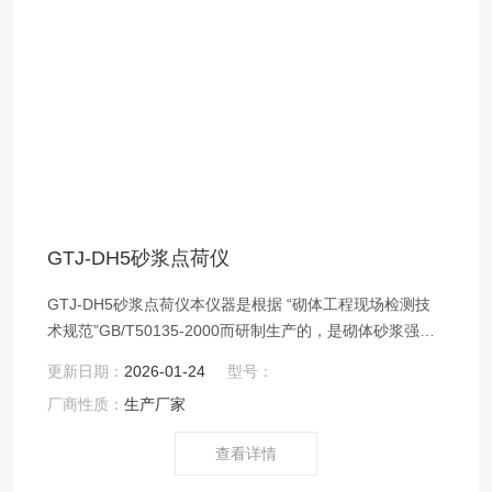
GTJ-DH5砂浆点荷仪
GTJ-DH5砂浆点荷仪本仪器是根据 “砌体工程现场检测技
术规范”GB/T50135-2000而研制生产的，是砌体砂浆强度
检测的仪器，其特点是能在现场或实验室直接测试而不影
更新日期：
2026-01-24
型号：
响墙体受力性能，具有检测容易、操作方便、所需时间
厂商性质：
生产厂家
短、测试精度高等特点，*可以满足砌体工程现场质量控
制、古建筑及既有房屋质量鉴定、评估的要求。
查看详情