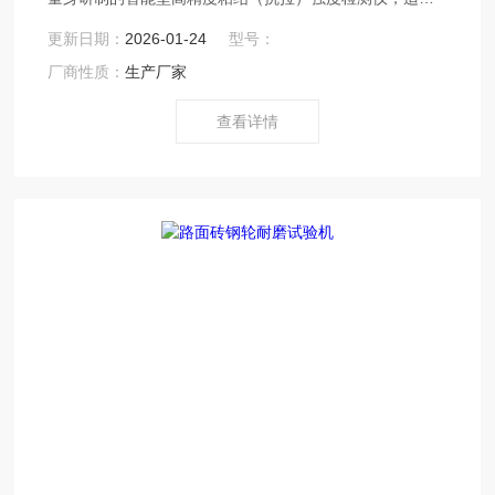
于---饰面砖、马赛克、各种板材、油漆、涂料、涂层、外
更新日期：
2026-01-24
型号：
墙保温材料（EPS板、SPS板）的粘结强度及各种外墙建
厂商性质：
生产厂家
筑材料、胶的粘结强度的检测。
查看详情