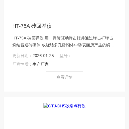
HT-75A 砖回弹仪
HT-75A 砖回弹仪 用一弹簧驱动弹击锤并通过弹击杆弹击
烧结普通砖砌体 或烧结多孔砖砌体中砖表面所产生的瞬时
弹性变形的恢复力 , 使弹击锤 带动指针弹回并指示出回弹
更新日期：
2026-01-25
型号：
的距离 , 以此回弹值作为烧结普通砖砌体或 烧结多孔砖砌
厂商性质：
生产厂家
体中砖的抗压强度相关的指标之一 , 来推定砖的抗压强度
及标号。
查看详情