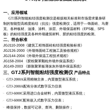
一、应用领域
GTJ
系列智能粘结强度检测仪是根据相关标准和市场需求量身研
---
制的智能型高精度粘结（抗拉）强度检测仪，适用于
饰面砖、马赛
EPS
SPS
克、各种板材、油漆、涂料、涂层、外墙保温材料（
板、
板）的粘结强度及各种外墙建筑材料、胶的粘结强度的检测。
二、符合标准
JGJ110-2008
《建筑工程饰面砖粘结强度检验标准》
JGJ126-2000
《外墙饰面砖工程施工及验收规程》
JGJ144-2004
《外墙外保温工程技术规程》
JG158-2004
《胶粉聚苯颗粒外墙外保温系统》
JG149-2003
《膨胀聚苯板薄抹灰外墙外保温系统》
GTJ
系列智能粘结强度检测仪
三、
产品特点
·
GTJ-2000A
采用精钢主体，内置微型液压系统；
·
GTJ-2000A
配有分体式数字压力仪表
·
GTJ-6000C
采用进口合金材料，内置微型液压系统；
·
GTJ-6000C
配有嵌入式数字压力仪表；
·
峰值保持，数据可记录、查询、删除操作；