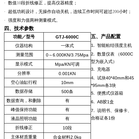
·
数值
10
段折线修正，提高仪器精度；
·
超低功耗设计，无操作自动关机，连续工作时间可超过
200
小时；
·
强度和力值两种测量模式。
四、技术参数
五、产品配置
功能／型号
GTJ-6000C
1.
智能粘结强度主机
仪器结构
一体式
2.
6000C
数显仪表
（
测量范围
0
6.000KN/3.75Mpa
～
型为嵌入式）
显示模式
Mpa/KN
可调
3.
充电器
分辨率
0.001KN
4.
40*40mm
45
试块
和
空心油缸行程
10mm
*95mm
3
各
块
数据存储
500
条
5.
便携式仪器箱
数据查询，和删除
有
6.
AB
1
胶
盒
峰值保持功能
有
7.
说明书、保修卡、
1
合格证各
份
液晶照明功能
有
折线修正
10
段
主体材质重量
2.0kg
合金材料