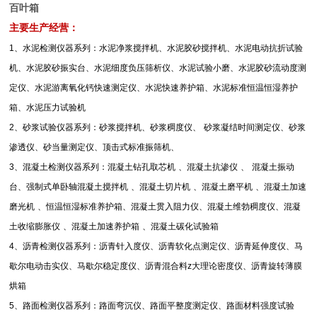
百叶箱
主要生产经营：
1
、水泥检测仪器系列：水泥净浆搅拌机、水泥胶砂搅拌机、水泥电动抗折试验
机、水泥胶砂振实台、水泥细度负压筛析仪、水泥试验小磨、水泥胶砂流动度测
定仪、水泥游离氧化钙快速测定仪、水泥快速养护箱、水泥标准恒温恒湿养护
箱、水泥压力试验机
2
、砂浆试验仪器系列：砂浆搅拌机、砂浆稠度仪、
砂浆凝结时间测定仪、砂浆
渗透仪、砂当量测定仪、顶击式标准振筛机、
3
、混凝土检测仪器系列：混凝土钻孔取芯机
、混凝土抗渗仪
、
混凝土振动
台、强制式单卧轴混凝土搅拌机
、混凝土切片机
、混凝土磨平机
、混凝土加速
磨光机
、恒温恒湿标准养护箱、混凝土贯入阻力仪、混凝土维勃稠度仪、混凝
土收缩膨胀仪
、混凝土加速养护箱
、混凝土碳化试验箱
4
、沥青检测仪器系列：沥青针入度仪、沥青软化点测定仪、沥青延伸度仪、马
歇尔电动击实仪、马歇尔稳定度仪、沥青混合料
z
大理论密度仪、沥青旋转薄膜
烘箱
5
、路面检测仪器系列：路面弯沉仪、路面平整度测定仪、路面材料强度试验