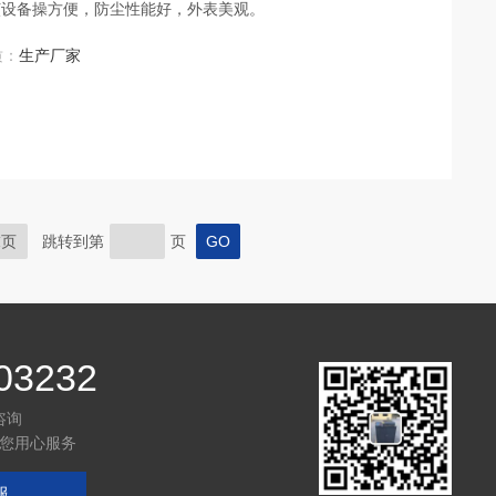
该设备操方便，防尘性能好，外表美观。
质：
生产厂家
末页
跳转到第
页
03232
咨询
您用心服务
服