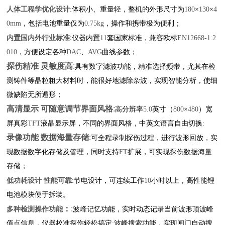
:
人体工程学优化设计
体积小、重量轻，整机的外形尺寸为
180
×
130
×
4
0mm
，包括电池重量仅为
0.75kg
，操作和携带极为便利；
:
内置国内外行业标准
仪器内置
11
套国家标准，兼容欧标
EN12668-1:2
010
，方便设定各种
DAC
、
AVG
曲线参数；
探伤精准 灵敏度高
:
具有数字滤波功能，精准选择频带，尤其在检
测铸件等晶粒粗大材料时，能很好地滤除杂波，实现智能分析，使细
微缺陷无所遁形；
高清显示 可随意调节界面风格
:
高分辨率
5.0
英寸（
800
×
480
）宽
屏真彩
TFT
液晶显示屏，不同的界面风格，中英文语言自由切换
:
录像功能 数据海量存储
:
可全程录制探伤过程，进行波形回放，实
现数据数字化存储及管理，同时支持
FT
扩展，可实现探伤数据海量
存储；
:
低功耗设计 性能可靠
节电设计，可连续工作
10
小时以上，高性能锂
电池模块便于拆装。
：
:
多种检测操作功能
波峰记忆功能，实时动态记录当前波形顶波峰
值点信息，仪器校准探伤轻松搞定
;
波峰搜索功能，实现闸门自动搜