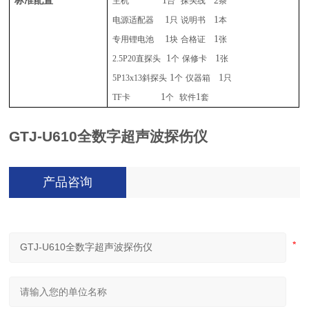
标准配置
1
2
主机
台
探头线
条
1
1
电源适配器
只
说明书
本
1
1
专用锂电池
块
合格证
张
1
1
2.5P20
直探头
个
保修卡
张
1
1
5P13x13
斜探头
个
仪器箱
只
1
1
TF
卡
个
软件
套
GTJ-U610
全数字超声波探伤仪
产品咨询