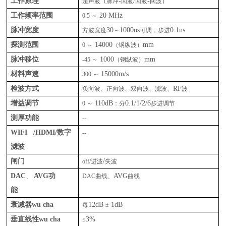
工作原理
-
/
-
超声波（脉冲
回波
回波
回波）
工作频率范围
20 MHz
0.5
～
脉冲宽度
30
1000ns
0.1ns
方波宽度
～
可调，步进
探测范围
14000
mm
0
～
（钢纵波）
脉冲移位
1000
mm
-45
～
（钢纵波）
材料声速
15000m/s
300
～
检波方式
RF
负向波、正向波、双向波、滤波、
波
增益调节
110dB
0.1/1/2/6
0
～
：分
步进调节
测厚功能
--
WIFI /HDMI/
数字
--
滤波
闸门
/
off/
进波
失波
DAC
AVG
功
AVG
、
DAC
曲线、
曲线
能
衰减器wu cha
12dB
1dB
每
±
垂直线性
wu cha
3%
≤