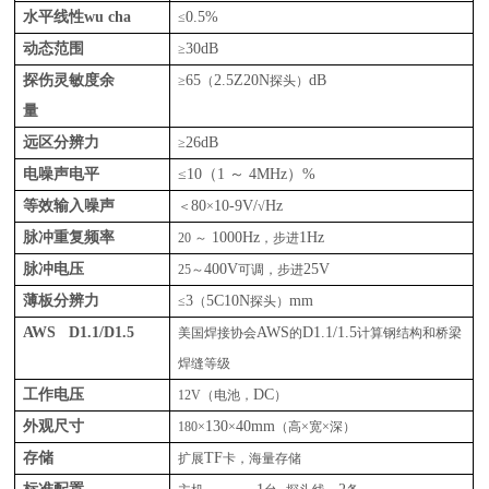
水平线性
wu cha
0.5%
≤
动态范围
30dB
≥
探伤灵敏度余
65
2.5Z20N
dB
≥
（
探头）
量
远区分辨力
26dB
≥
电噪声电平
≤
10
（
1
～
4MHz
）
%
等效输入噪声
80
10-9V/
Hz
＜
×
√
脉冲重复频率
1000Hz
1Hz
20
～
，步进
脉冲电压
400V
25V
25
～
可调，步进
薄板分辨力
3
5C10N
mm
≤
（
探头）
AWS D1.1/D1.5
AWS
D1.1/1.5
美国焊接协会
的
计算钢结构和桥梁
焊缝等级
工作电压
DC
12V
（电池，
）
外观尺寸
130
40mm
180
×
×
（高×宽×深）
存储
TF
扩展
卡，海量存储