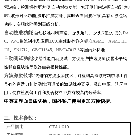
索波峰，检测操作更方便
;
自动增益功能，实现闸门内波幅自动到达
8
0%;
波形对比功能
;
波形扩展功能，实时查看回波细节
;
具有回波包络
功能，实现缺陷类别高级分析。
自动校准功能
:
自动校准材料声速、探头延时、探头
K
值
;
方便的
DA
C
、
AVG
曲线制作及应用
;DAC
曲线制作嵌入标准
ASME
、
ASME III
、
JIS
、
EN1712
、
GB/T11345
、
NB/T47013.3
等国内外标准
自动测试功能
:
仪器性能自动测试，方便用户快速测量仪器水平线
性和垂直线性等仪器重要指标性能。
方波激励技术
:
先进的方波激励技术，对检测高衰减材料或厚工件
具有的穿透力和信噪比
;
可调节的激励脉冲宽度、激励电压、阻尼电
阻，使在检测薄工件和复合材料都具有较高的分辨率。
中英文界面自由切换，国外客户使用更加方便快捷
。
三、技术参数：
产品描述
GTJ-U610