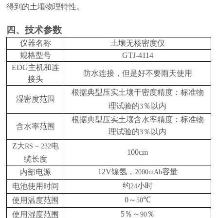
得到的土壤物理特性。
四、技术参数
仪器名称
土壤无核密度仪
规格型号
GTJ-4114
EDG
主机和连
防水连接，但是好不要雨天使用
接头
根据典
型
压实土壤干密度精度：标准物
湿密度范围
理试验的
％以内
3
根据典型压实土壤含水率精度：标准物
含水率范围
理试验的
％以内
3
Z大
－
电
RS
232
100cm
缆长度
12V
镍氢，
容量
内部电源
2000mAh
约
小时
电池使用时间
24
0
～
℃
使用温度范围
50
5
％～
％
使用湿度范围
90