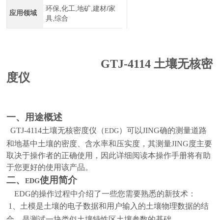
环保,化工,地矿,建材/家
应用领域
具,综合
GTJ-4114
土壤无核密
度仪
一、用途概述
GTJ-4114
土壤无核密度仪（
）可以JING确的测量道路
EDG
和
地基
中土壤的密度、含水率和压实度，其测量JING度主要
取决于操作者的正确使用，因此详细阅读本操作手册将有助
于您更好的使用该产品。
二、
使用简介
EDG
EDG
的操作过程中介绍了一些您需要熟悉的新技术：
1
、土模是土壤的电子数据和用户输入的土壤物理数据的结
合，是测试一
块
类似土壤特性区土壤参数的基础。