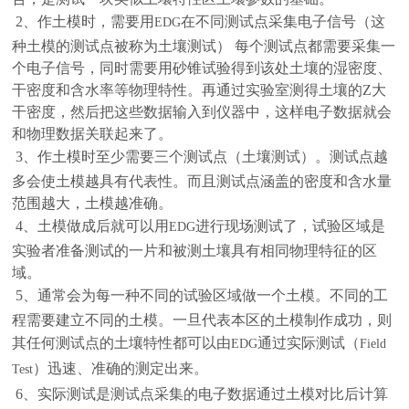
2
、作土模时，需要用
在不同测试点采集电子信号（这
EDG
种土模的测试点被称为土壤测试） 每个测试点都需要采集一
个电子信号，同时需要用砂锥试验得到该处土壤的湿密度、
干密度和含水率等物理特性。再通过实验室测得土壤的Z大
干密度，然后把这些数据输入到仪器中，这样电子数据就会
和物理数据关联起来了。
3
、作土模时至少需要三个测试点（土壤测试）。测试点越
多会使土模越具有代表性。而且测试点涵盖的密度和含水量
范围越大，土模越准确。
4
、土模做成后就可以用
进行现场测试了，试验
区域
是
EDG
实验者准备测试的一
片
和被测土壤具有相同物理特征的区
域。
5
、通常会为每一
种
不同的试验
区域
做一个土模。不同的工
程
需要建立不同的土模。一旦代表本区的土模制作成功，则
其任何测试点的土壤特性都可以由
通过实际测试（
EDG
Field
）迅速、准确的测定出来。
Test
6
、实际测试是测试点采集的电子数据通过土模对比后计算