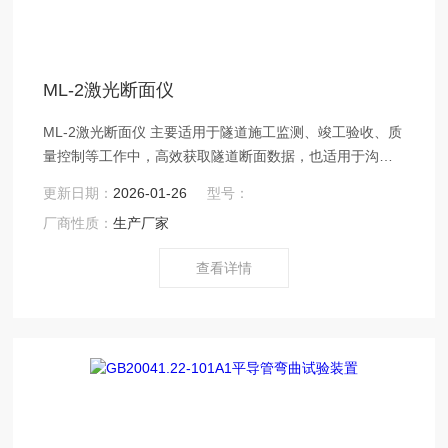
ML-2激光断面仪
ML-2激光断面仪 主要适用于隧道施工监测、竣工验收、质
量控制等工作中，高效获取隧道断面数据，也适用于沟渠
截面、基坑截面、矿井限界等结构体空间的检测。仪器控
更新日期：
2026-01-26
型号：
制模块多样化，除采用传统的掌上电脑（PDA）模式外，
厂商性质：
生产厂家
还可选择平板电脑或手机等现代化通信工具作为控制器。
查看详情