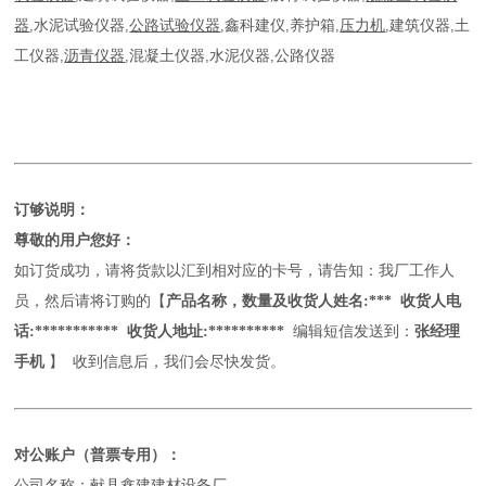
器
,
水泥试验仪器
,
公路试验仪器
,
鑫科建仪
,
养护箱
,
压力机
,
建筑仪器
,
土
工仪器
,
沥青仪器
,
混凝土仪器
,
水泥仪器
,
公路仪器
订够说明：
尊敬的用户您好：
如订货成功，请将货款以汇到相对应的卡号，请告知：我厂工作人
员，然后请将订购的【
产品名称，数量及收货人姓名
:*** 收货人电
话:*********** 收货人地址:**********
编辑短信发送到：
张经理
手机
】
收到信息后，我们会尽快发货。
对公账户（普票专用）：
公司名称：献县鑫建建材设备厂