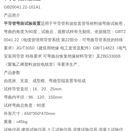
GB20041.22-101A1
产品简介
平导管弯曲试验装置
适用于平导管和波纹套管等材料做弯曲试验用，
弯曲的角度为90度，试验后，观察试样有无裂痕。依据规范：GBT2
0041.22《电缆管理用导管系统 第22部分：可弯曲导管系统的特殊
要求》JG/T3050《建筑用绝缘 电工套管及配件》GB/T14823《电气
安装用导管 特殊要求 可弯曲自恢复绝缘材料导管》及ZBG33008
《聚氯乙稀塑料波纹电线管》等要求生产。
产品参数
由底座、支架、成型模、弯曲型辊装置等组成
试样导管直径：16、20、25mm
弯曲内半径：96、120、150mm
试样弯曲总角度：90度
外形尺寸：650*350*470mm
重量：=45kg
试验仪器
,
建筑试验仪器
,
土工试验仪器
,
沥青试验仪器
,
混凝土试验仪