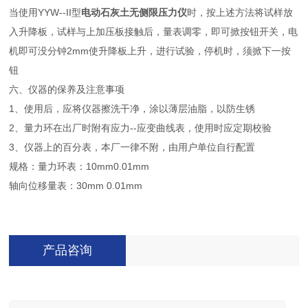
当使用YYW--II型
电动石灰土无侧限压力仪
时，按上述方法将试样放
入升降板，试样与上加压板接触后，量表调零，即可掀按钮开关，电
机即
可没分钟2mm使升降板上升，进行试验，停机时，须掀下一按
钮
六、仪器的保养及注意事项
1、使用后，应将仪器擦洗干净，涂以薄层油脂，以防生锈
2、量力环在出厂时附有应力--应变曲线表，使用时应定期校验
3、仪器上的百分表，本厂一律不附，由用户单位自行配置
规格：量力环表：10mm0.01mm
轴向位移量表：30mm 0.01mm
产品咨询