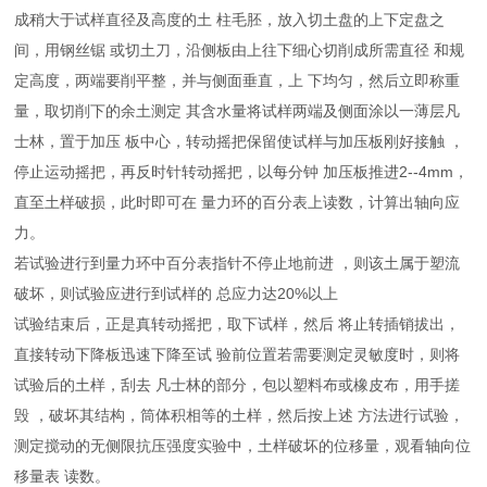
成稍大于试样直径及高度的土 柱毛胚，放入切土盘的上下定盘之
间，用
钢丝锯 或切土刀，沿侧板由上往下细心切削成所需直径 和规
定高度，两端要削平整，并与侧面垂直，上 下均匀，然后立即称重
量，取切削下的余土测定 其含水量将试样两端及侧面涂以一薄层凡
士林，置于加压 板中心，转动摇把保留使试样与加压板刚好接触 ，
停止运动摇把，再反时针转动摇把，以每分钟 加压板推进2--4mm，
直至土样破损，此时即可在 量力环的百分表上读数，计算出轴向应
力。
若试验进行到量力环中百分表指针不停止地前进 ，则该土属于塑流
破坏，则试验应进行到试样的 总应力达20%以上
试验结束后，正是真转动摇把，取下试样，然后 将止转插销拔出，
直接转动下降板迅速下降至试 验前位置
若需要测定灵敏度时，则将
试验后的土样，刮去 凡士林的部分，包以塑料布或橡皮布，用手搓
毁 ，破坏其结构，筒体积相等的土样，然后按上述 方法进行试验，
测定搅动的无侧限抗压强度实验中，土样破坏的位移量，观看轴向位
移量表 读数。