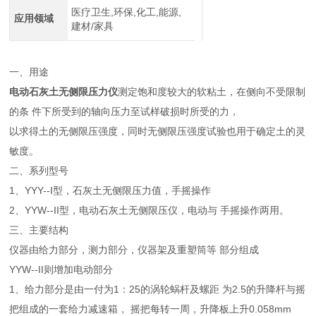
医疗卫生,环保,化工,能源,
应用领域
建材/家具
一、用途
电动石灰土无侧限压力仪
测定饱和度较大的软粘土，在侧向不受限制
的条 件下所受到的轴向压力至试样破损时所受的力，
以求得土的无侧限压强度，同时无侧限压强度试验也用于确定土的灵
敏度。
二、系列型号
1、YYY--I型，石灰土无侧限压力值，手摇操作
2、YYW--II型，电动石灰土无侧限压仪，电动与 手摇操作两用。
三、主要结构
仪器由给力部分，测力部分，仪器架及重塑筒等 部分组成
YYW--II则增加电动部分
1、给力部分是由一付为1：25的涡轮蜗杆及螺距 为2.5的升降杆与摇
把组成的一套给力减速箱， 摇把每转一周，升降板上升0.058mm