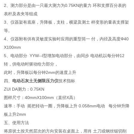
2、测力部分是由一只最大测力为0.75KN的量力 环和支撑百分表的
表杆及表夹等组成
3、仪器架有底座，升降板，支柱，横梁及测土 样变形的量表支撑架
等。
4、仪器附有供有灵敏度实验时应用的重型筒一 付，内径及高度Φ40
X100mm
5、电动部分 YYW--I型增加电动部分，由同步 电动机以每分钟12
转，供电动时驱动给力部分，
此时，升降板以每分钟2mm的速度上升
四、
电动石灰土无侧限压力仪
技术指标
ZUI DA测力：0.75KN
图样尺寸：40mmX100mm（直径X高）
速率：手动 摇把转动一圈，升降板上升 0.058mm电动 每分钟升降
板上升2mm
五、使用方法
将原状土按天然层次的方向安装在桌面上，用肖 土刀或钢丝锯切削