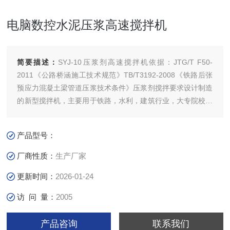
电脑数控水泥压浆高速搅拌机
简要描述：
SYJ-10压浆剂高速搅拌机依据：JTG/T F50-
2011《公路桥涵施工技术规范》TB/T3192-2008《铁路后张
预应力混凝土梁管道压浆技术条件》压浆剂搅拌要求设计制造
的新型搅拌机，主要用于铁路，水利，建筑行业，大专院校、
科研单位、质检部门作压浆，砂浆，净浆浆强度试验的搅拌机
械。它具有微电脑控制搅拌，搅拌均匀、搅拌时间短、效率
产品型号：
高、操作方便等特点。
厂商性质：
生产厂家
更新时间：
2026-01-24
访 问 量：
2005
产品咨询
联系我们