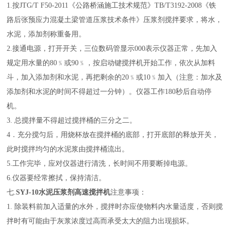
1.按JTG/T F50-2011《公路桥涵施工技术规范》TB/T3192-2008《铁
路后张预应力混凝土梁管道压浆技术条件》压浆剂搅拌要求，将水，
水泥，添加剂称重备用。
2.接通电源，打开开关，三位数码管显示000表示仪器正常，先加入
规定用水量的80﹪或90﹪，按启动键搅拌机开始工作，依次从加料
斗，加入添加剂和水泥，再把剩余的20﹪或10﹪加入（注意：加水及
添加剂和水泥的时间不得超过一分钟）。仪器工作180秒后自动停
机。
3. 总搅拌量不得超过搅拌桶的三分之二。
4．充分搅匀后，用烧杯放在搅拌桶的底部，打开底部的释放开关，
此时搅拌均匀的水泥浆由搅拌桶流出。
5.工作完毕，应对仪器进行清洗，长时间不用要断掉电源。
6.仪器要经常擦拭，保持清洁。
七
.
SYJ-10水泥压浆剂高速搅拌机
注意事项：
1. 除装料前加入适量的水外，搅拌时亦应使物料内水量适度，否则搅
拌时有可能由于灰浆浓度过高而承受太大的阻力出现损坏。