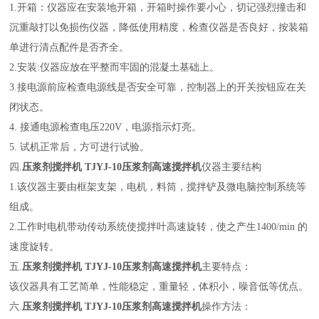
1.开箱：仪器应在安装地开箱，开箱时操作要小心，切记强烈撞击和
沉重敲打以免损伤仪器，降低使用精度，检查仪器是否良好，按装箱
单进行清点配件是否齐全。
2.安装:仪器应放在平整而牢固的混凝土基础上。
3.接电源前应检查电源线是否安全可靠，控制器上的开关按钮应在关
闭状态。
4. 接通电源检查电压220V，电源指示灯亮。
5. 试机正常后，方可进行试验。
四
.
压浆剂搅拌机
TJYJ-10压浆剂高速搅拌机
仪器主要结构
1.该仪器主要由框架支架，电机，料筒，搅拌铲及微电脑控制系统等
组成。
2.工作时电机带动传动系统使搅拌叶高速旋转，使之产生1400/min 的
速度旋转。
五
.
压浆剂搅拌机
TJYJ-10压浆剂高速搅拌机
主要特点：
该仪器具有工艺简单，性能稳定，重量轻，体积小，噪音低等优点。
六
.
压浆剂搅拌机
TJYJ-10压浆剂高速搅拌机
操作方法：