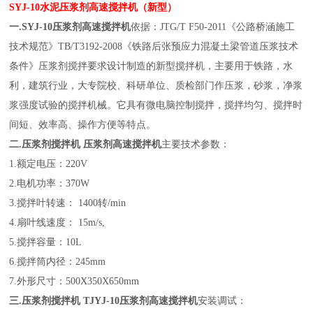
SYJ-10水泥压浆剂高速搅拌机（新型）
一
.
SYJ-10压浆剂高速搅拌机
依据：
JTG/T F50-2011《公路桥涵施工
技术规范》TB/T3192-2008《铁路后张预应力混凝土梁管道压浆技术
条件》压浆剂搅拌要求设计制造的新型搅拌机，主要用于铁路，水
利，建筑行业，大专院校、科研单位、质检部门作压浆，砂浆，净浆
浆强度试验的搅拌机械。它具有微电脑控制搅拌，搅拌均匀、搅拌时
间短、效率高、操作方便等特点。
二
.
压浆剂搅拌机
压浆剂高速搅拌机
主要技术参数
：
1.额定电压：220V
2.电机功率：370W
3.搅拌叶转速： 1400转/min
4.扇叶线速度： 15m/s,
5.搅拌容量：10L
6.搅拌筒内径：245mm
7.外形尺寸：500X350X650mm
三
.
压浆剂搅拌机
TJYJ-10压浆剂高速搅拌机
安装调试：