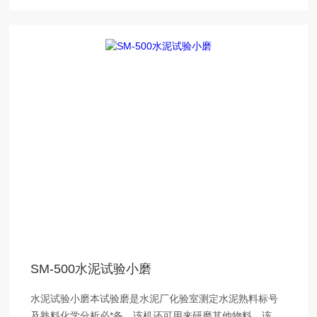
SM-500水泥试验小磨
水泥试验小磨本试验磨是水泥厂化验室测定水泥熟料标号
及熟料化学分析必*备，该机还可用来研磨其他物料。该试