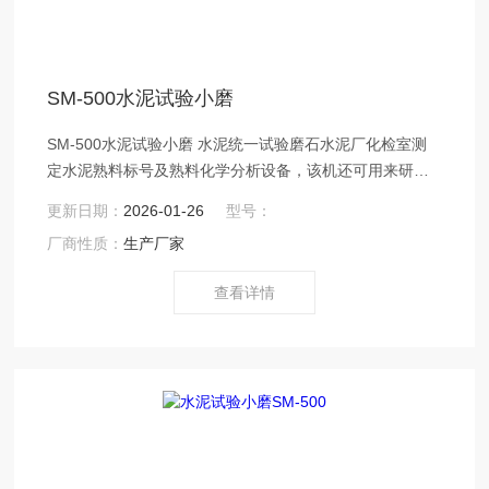
SM-500水泥试验小磨
SM-500水泥试验小磨 水泥统一试验磨石水泥厂化检室测
定水泥熟料标号及熟料化学分析设备，该机还可用来研磨
其它物料。
更新日期：
2026-01-26
型号：
厂商性质：
生产厂家
查看详情