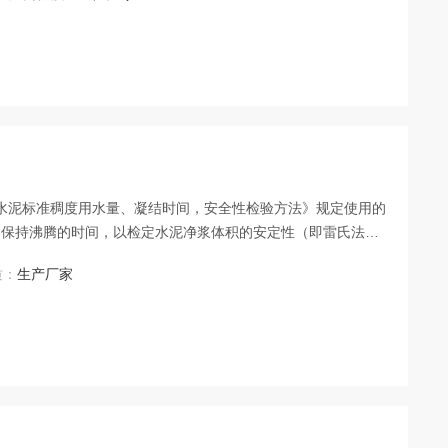
05《水泥标准稠度用水量、凝结时间，安全性检验方法》规定使用的
和保持沸腾的时间，以检定水泥净浆体积的安定性（即雷氏法和
设备之一。沧州鑫科建仪销售部：xkjc126
质：
生产厂家