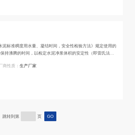
05《水泥标准稠度用水量、凝结时间，安全性检验方法》规定使用的
和保持沸腾的时间，以检定水泥净浆体积的安定性（即雷氏法和
之一。沧州鑫科建仪销售部： ：www.xkjc126.com
厂商性质：
生产厂家
页 跳转到第
页